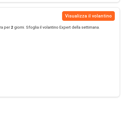
Visualizza il volantino
ra per
2
giorni. Sfoglia il volantino Expert della settimana.