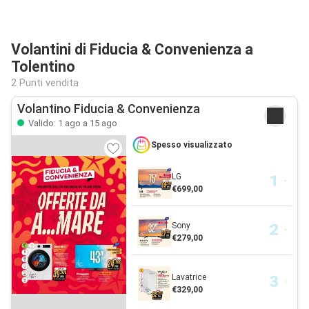
Volantini di Fiducia & Convenienza a
Tolentino
2 Punti vendita
Volantino Fiducia & Convenienza
Valido: 1 ago a 15 ago
Spesso visualizzato
LG
€699,00
Sony
€279,00
Lavatrice
€329,00