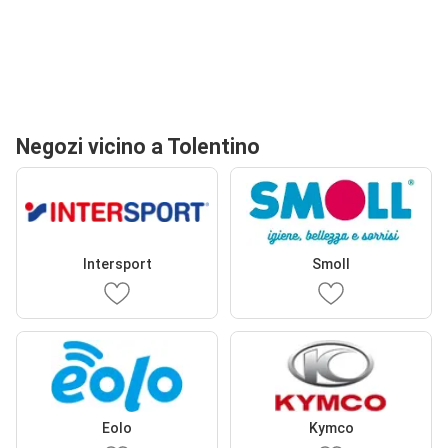
Negozi vicino a Tolentino
Intersport
Smoll
Eolo
Kymco