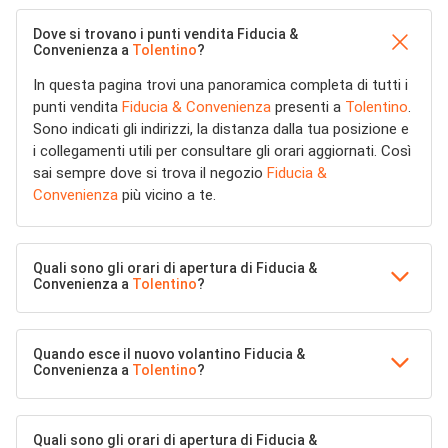
Dove si trovano i punti vendita Fiducia &
Convenienza a
Tolentino
?
In questa pagina trovi una panoramica completa di tutti i
punti vendita
Fiducia & Convenienza
presenti a
Tolentino
.
Sono indicati gli indirizzi, la distanza dalla tua posizione e
i collegamenti utili per consultare gli orari aggiornati. Così
sai sempre dove si trova il negozio
Fiducia &
Convenienza
più vicino a te.
Quali sono gli orari di apertura di Fiducia &
Convenienza a
Tolentino
?
Quando esce il nuovo volantino Fiducia &
Convenienza a
Tolentino
?
Quali sono gli orari di apertura di Fiducia &