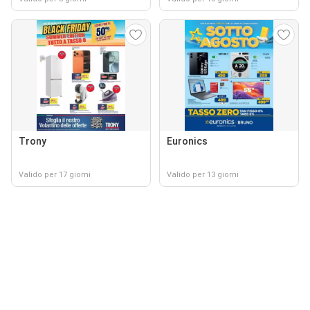
Trony
Euronics
Valido per 17 giorni
Valido per 13 giorni