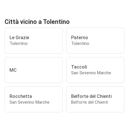
Città vicino a Tolentino
Le Grazie
Paterno
Tolentino
Tolentino
Taccoli
MC
San Severino Marche
Rocchetta
Belforte del Chienti
San Severino Marche
Belforte del Chienti