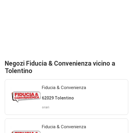
Negozi Fiducia & Convenienza vicino a
Tolentino
Fiducia & Convenienza
62029 Tolentino
orari
Fiducia & Convenienza