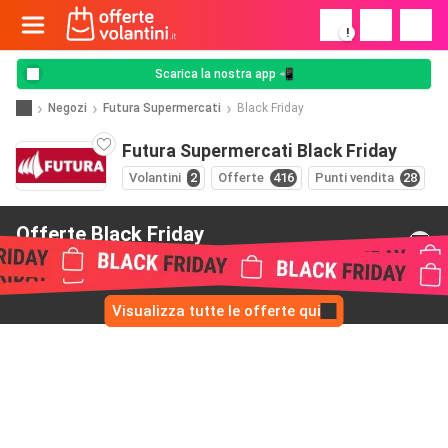
!
Scarica la nostra app 📲
Negozi
Futura Supermercati
Black Friday
Futura Supermercati Black Friday
Volantini
2
Offerte
416
Punti vendita
28
Offerte Black Friday
da Futura Supermercati
Visualizza tutte le offerte qui