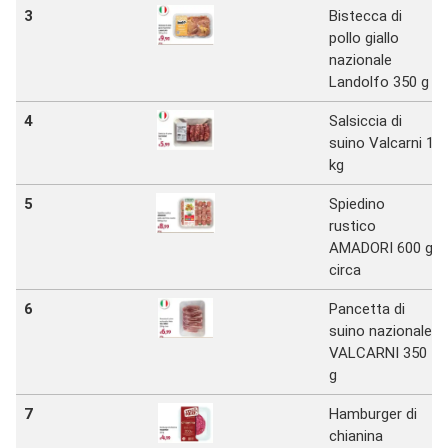
3
Bistecca di
pollo giallo
nazionale
Landolfo 350 g
4
Salsiccia di
suino Valcarni 1
kg
5
Spiedino
rustico
AMADORI 600 g
circa
6
Pancetta di
suino nazionale
VALCARNI 350
g
7
Hamburger di
chianina