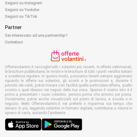
Seguici su Instagram
Seguici su Youtube
Seguici su TikTok
Partner
Sei interessato ad una partnership?
Contattaci
Offertevolantini.it raccoglie tutti i volantini più recenti, le offerte settimanali,
le brochure pubblicitarie, le riviste e le brochure di tutti i punti vendita italiani
a scadenza regolare. In questo modo, possiamo tenerti sempre aggiornato
riguardo le offerte sui volantini, gli sconti e le promozioni e, durante il
periodo dei saldi, potrai trovare con facilità quella particolare offerta, quello
sconto o quel ribasso nei negozi della tua zona. Spesso il nostro sito è il
primo a presentarti i nuovi volantini, persino prima che arrivino per posta.
Ovviamente, potrai anche visualizzarli sul posto di lavoro, a scuola o in
negozio. Metti Offertevolantini.it nei preferiti e risparmia sia tempo che
denaro. In più, leggendo volantini in formato digitale, contribuirai a ridurre lo
spreco di carta, aiutando l'ambiente.