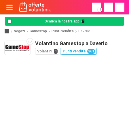
!
Scarica la nostra app 📲
Negozi
Gamestop
Punti vendita
Daverio
Volantino Gamestop a Daverio
Volantini
1
Punti vendita
361