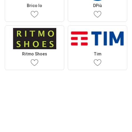
Brico Io
DPiù
Ritmo Shoes
Tim