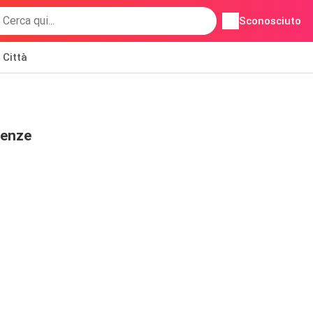
Sconosciuto
Città
renze