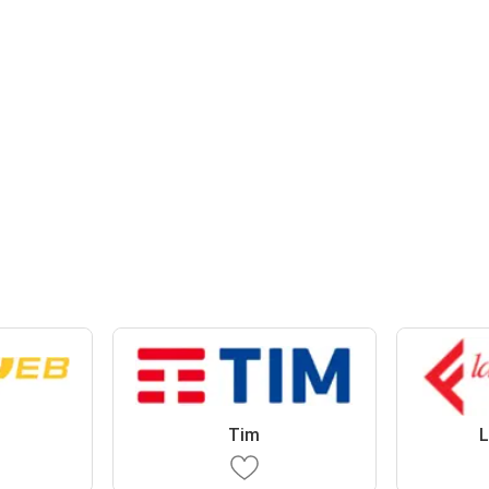
B
Tim
L