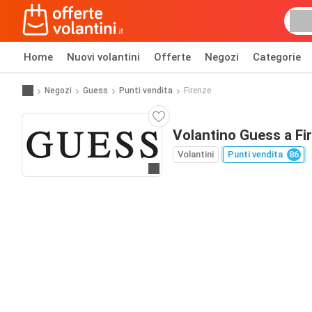
Home
Nuovi volantini
Offerte
Negozi
Categorie
Negozi
Guess
Punti vendita
Firenze
Volantino Guess a Fi
Volantini
Punti vendita
86
Vai al sito web