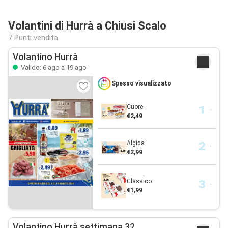
Volantini di Hurrà a Chiusi Scalo
7 Punti vendita
Volantino Hurrà
Valido: 6 ago a 19 ago
Spesso visualizzato
Cuore
€2,49
Algida
€2,99
Classico
€1,99
Volantino Hurrà settimana 32