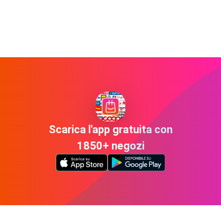
Scarica l'app gratuita con
1850+ negozi