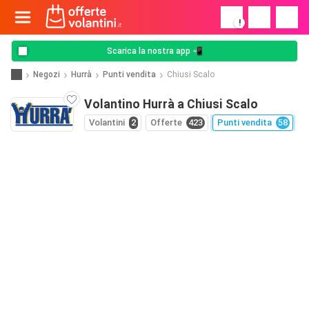
!
Scarica la nostra app 📲
Negozi
Hurrà
Punti vendita
Chiusi Scalo
Volantino Hurrà a Chiusi Scalo
Volantini
2
Offerte
423
Punti vendita
58