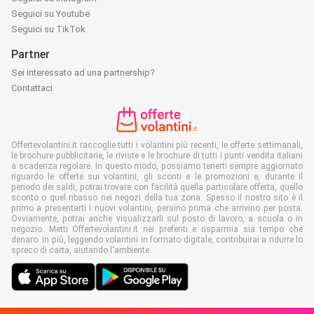
Seguici su Youtube
Seguici su TikTok
Partner
Sei interessato ad una partnership?
Contattaci
Offertevolantini.it raccoglie tutti i volantini più recenti, le offerte settimanali,
le brochure pubblicitarie, le riviste e le brochure di tutti i punti vendita italiani
a scadenza regolare. In questo modo, possiamo tenerti sempre aggiornato
riguardo le offerte sui volantini, gli sconti e le promozioni e, durante il
periodo dei saldi, potrai trovare con facilità quella particolare offerta, quello
sconto o quel ribasso nei negozi della tua zona. Spesso il nostro sito è il
primo a presentarti i nuovi volantini, persino prima che arrivino per posta.
Ovviamente, potrai anche visualizzarli sul posto di lavoro, a scuola o in
negozio. Metti Offertevolantini.it nei preferiti e risparmia sia tempo che
denaro. In più, leggendo volantini in formato digitale, contribuirai a ridurre lo
spreco di carta, aiutando l'ambiente.