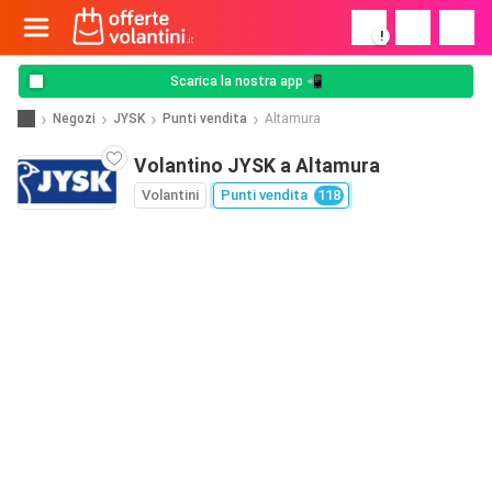
!
Scarica la nostra app 📲
Negozi
JYSK
Punti vendita
Altamura
Volantino JYSK a Altamura
Volantini
Punti vendita
118