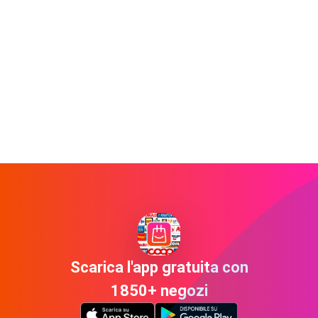
Scarica l'app gratuita con
1850+ negozi