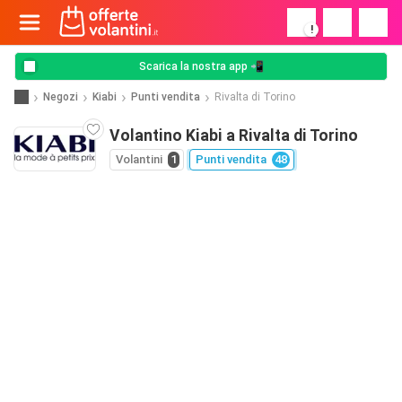
!
Scarica la nostra app 📲
Negozi
Kiabi
Punti vendita
Rivalta di Torino
Volantino Kiabi a Rivalta di Torino
Volantini
1
Punti vendita
48