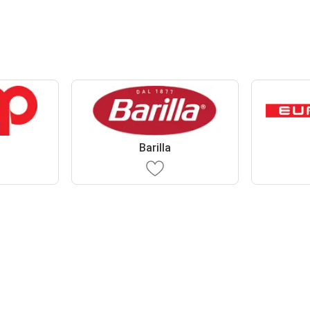
Barilla