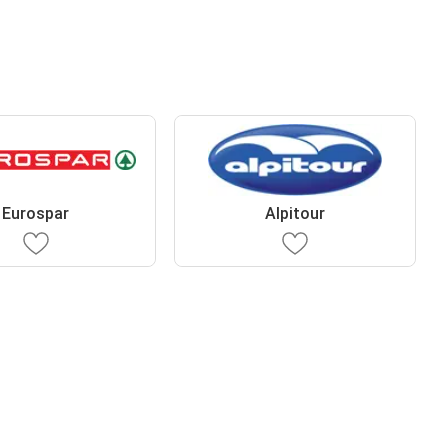
Eurospar
Alpitour