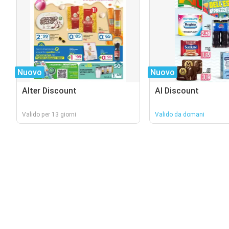
Nuovo
Nuovo
Alter Discount
Al Discount
Valido per 13 giorni
Valido da domani