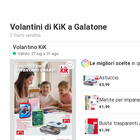
Volantini di KiK a Galatone
2 Punti vendita
Volantino KiK
Valido: 27 lug a 31 ago
Le migliori scelte
in q
Astuccio
€3,99
Matite per impara
€1,99
Buste trasparenti
€1,99