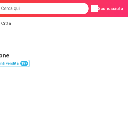
Sconosciuto
Città
tone
nti vendita
197