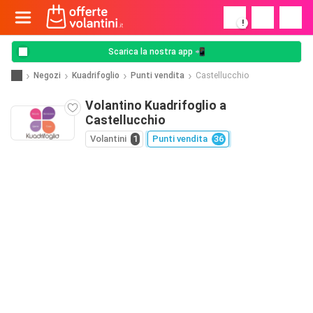
!
Scarica la nostra app 📲
Negozi
Kuadrifoglio
Punti vendita
Castellucchio
Volantino Kuadrifoglio a
Castellucchio
Volantini
1
Punti vendita
36