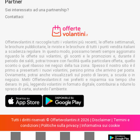
Partner
Sei interessato ad una partnership?
Contattaci
Offertevolantini.it raccoglie tutti i volantini più recenti, le offerte settimanali,
le brochure pubblicitarie, le riviste e le brochure di tutti i punti vendita italiani
a scadenza regolare. In questo modo, possiamo tenerti sempre aggiornato
riguardo le offerte sui volantini, gli sconti e le promozioni e, durante il
periodo dei saldi, potrai trovare con facilità quella particolare offerta, quello
sconto o quel ribasso nei negozi della tua zona. Spesso il nostro sito è il
primo a presentarti i nuovi volantini, persino prima che arrivino per posta.
Ovviamente, potrai anche visualizzarli sul posto di lavoro, a scuola o in
negozio. Metti Offertevolantini.it nei preferiti e risparmia sia tempo che
denaro. In più, leggendo volantini in formato digitale, contribuirai a ridurre lo
spreco di carta, aiutando l'ambiente.
Tutti i diritti riservati © Offertevolantini.it 2026 |
Disclaimer
|
Termini e
condizioni
|
Politiche sulla privacy
|
Informativa sui cookie