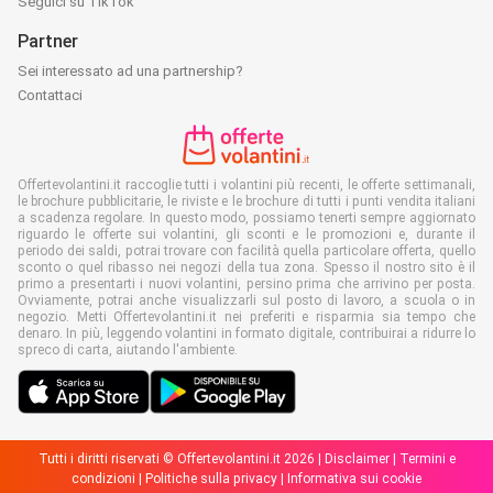
Seguici su TikTok
Partner
Sei interessato ad una partnership?
Contattaci
Offertevolantini.it raccoglie tutti i volantini più recenti, le offerte settimanali,
le brochure pubblicitarie, le riviste e le brochure di tutti i punti vendita italiani
a scadenza regolare. In questo modo, possiamo tenerti sempre aggiornato
riguardo le offerte sui volantini, gli sconti e le promozioni e, durante il
periodo dei saldi, potrai trovare con facilità quella particolare offerta, quello
sconto o quel ribasso nei negozi della tua zona. Spesso il nostro sito è il
primo a presentarti i nuovi volantini, persino prima che arrivino per posta.
Ovviamente, potrai anche visualizzarli sul posto di lavoro, a scuola o in
negozio. Metti Offertevolantini.it nei preferiti e risparmia sia tempo che
denaro. In più, leggendo volantini in formato digitale, contribuirai a ridurre lo
spreco di carta, aiutando l'ambiente.
Tutti i diritti riservati © Offertevolantini.it 2026 |
Disclaimer
|
Termini e
condizioni
|
Politiche sulla privacy
|
Informativa sui cookie