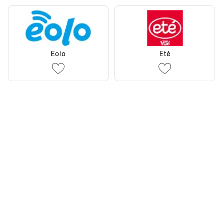
Eolo
Eté