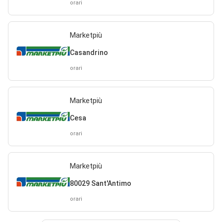
orari
Marketpiù
Casandrino
orari
Marketpiù
Cesa
orari
Marketpiù
80029 Sant'Antimo
orari