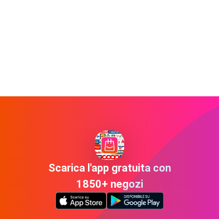
Scarica l'app gratuita con
1850+ negozi