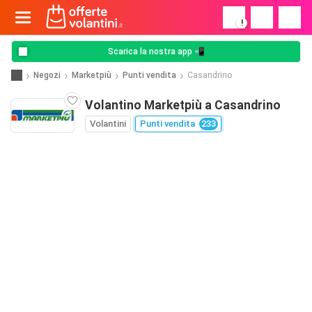
!
Scarica la nostra app 📲
Negozi
Marketpiù
Punti vendita
Casandrino
Volantino Marketpiù a Casandrino
Volantini
Punti vendita
233