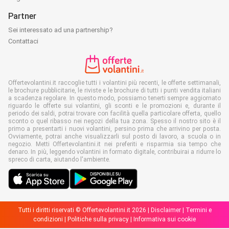
Partner
Sei interessato ad una partnership?
Contattaci
Offertevolantini.it raccoglie tutti i volantini più recenti, le offerte settimanali,
le brochure pubblicitarie, le riviste e le brochure di tutti i punti vendita italiani
a scadenza regolare. In questo modo, possiamo tenerti sempre aggiornato
riguardo le offerte sui volantini, gli sconti e le promozioni e, durante il
periodo dei saldi, potrai trovare con facilità quella particolare offerta, quello
sconto o quel ribasso nei negozi della tua zona. Spesso il nostro sito è il
primo a presentarti i nuovi volantini, persino prima che arrivino per posta.
Ovviamente, potrai anche visualizzarli sul posto di lavoro, a scuola o in
negozio. Metti Offertevolantini.it nei preferiti e risparmia sia tempo che
denaro. In più, leggendo volantini in formato digitale, contribuirai a ridurre lo
spreco di carta, aiutando l'ambiente.
Tutti i diritti riservati © Offertevolantini.it 2026 |
Disclaimer
|
Termini e
condizioni
|
Politiche sulla privacy
|
Informativa sui cookie