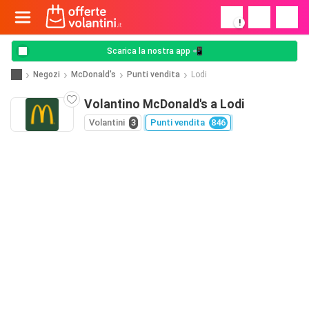
!
Scarica la nostra app 📲
Negozi
McDonald's
Punti vendita
Lodi
Volantino McDonald's a Lodi
Volantini
3
Punti vendita
846