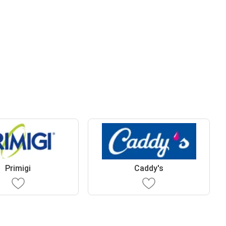
Primigi
Caddy's