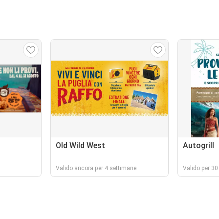
Old Wild West
Autogrill
Valido ancora per 4 settimane
Valido per 30 