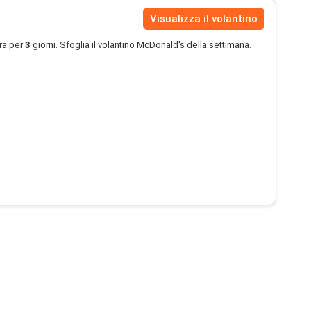
Visualizza il volantino
ra per
3
giorni. Sfoglia il volantino McDonald's della settimana.