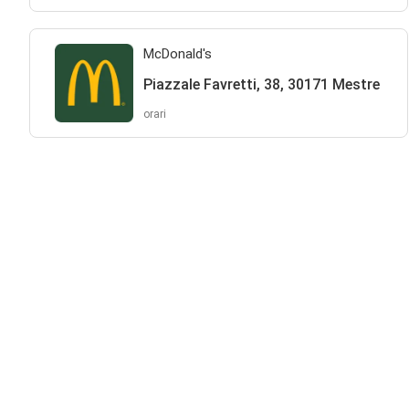
McDonald's
Piazzale Favretti, 38, 30171 Mestre
orari