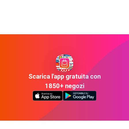
Scarica l'app gratuita con
1850+ negozi