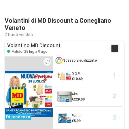
Volantini di MD Discount a Conegliano
Veneto
2 Punti vendita
Volantino MD Discount
Valido: 28 lug a 9 ago
Spesso visualizzato
D.O.P.
€10,69
Akai
€229,00
Pesce
Di tendenza
€5,99