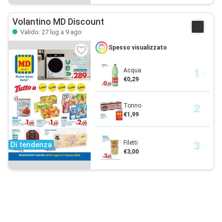
Volantino MD Discount
Valido: 27 lug a 9 ago
Spesso visualizzato
Acqua
€0,29
Tonno
€1,99
Filetti
Di tendenza
€3,00