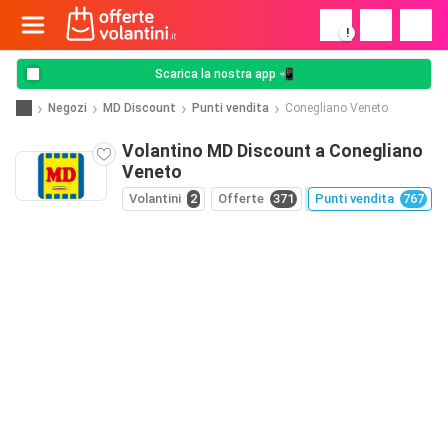
!
Scarica la nostra app 📲
Negozi
MD Discount
Punti vendita
Conegliano Veneto
Volantino MD Discount a Conegliano
Veneto
Volantini
2
Offerte
371
Punti vendita
767