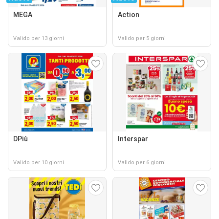
MEGA
Action
Valido per 13 giorni
Valido per 5 giorni
DPiù
Interspar
Valido per 10 giorni
Valido per 6 giorni