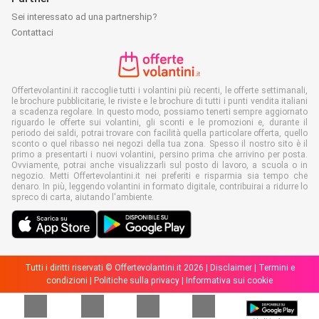
Sei interessato ad una partnership?
Contattaci
Offertevolantini.it raccoglie tutti i volantini più recenti, le offerte settimanali,
le brochure pubblicitarie, le riviste e le brochure di tutti i punti vendita italiani
a scadenza regolare. In questo modo, possiamo tenerti sempre aggiornato
riguardo le offerte sui volantini, gli sconti e le promozioni e, durante il
periodo dei saldi, potrai trovare con facilità quella particolare offerta, quello
sconto o quel ribasso nei negozi della tua zona. Spesso il nostro sito è il
primo a presentarti i nuovi volantini, persino prima che arrivino per posta.
Ovviamente, potrai anche visualizzarli sul posto di lavoro, a scuola o in
negozio. Metti Offertevolantini.it nei preferiti e risparmia sia tempo che
denaro. In più, leggendo volantini in formato digitale, contribuirai a ridurre lo
spreco di carta, aiutando l'ambiente.
Tutti i diritti riservati © Offertevolantini.it 2026 |
Disclaimer
|
Termini e
condizioni
|
Politiche sulla privacy
|
Informativa sui cookie