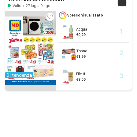
Valido: 27 lug a 9 ago
Spesso visualizzato
Acqua
€0,29
Tonno
€1,99
Filetti
Di tendenza
€3,00