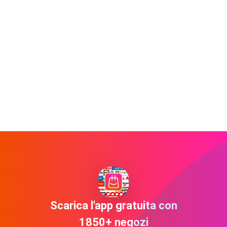
Scarica l'app gratuita con
1850+ negozi