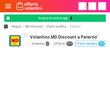
!
Scarica la nostra app 📲
Negozi
MD Discount
Punti vendita
Paterno’
Volantino MD Discount a Paterno’
Volantini
2
Offerte
371
Punti vendita
767