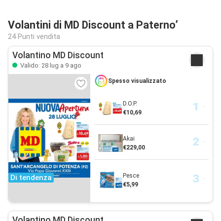
Volantini di MD Discount a Paterno’
24 Punti vendita
Volantino MD Discount
Valido: 28 lug a 9 ago
Spesso visualizzato
D.O.P.
€10,69
Akai
€229,00
Pesce
Di tendenza
€5,99
Volantino MD Discount