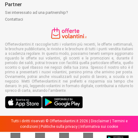
Partner
Sei interessato ad una partnership?
Contattaci
Offertevolantini.it raccoglie tutti i volantini più recenti, le offerte settimanali,
le brochure pubblicitarie, le riviste e le brochure di tutti i punti vendita italiani
a scadenza regolare. In questo modo, possiamo tenerti sempre aggiornato
riguardo le offerte sui volantini, gli sconti e le promozioni e, durante il
periodo dei saldi, potrai trovare con facilità quella particolare offerta, quello
sconto o quel ribasso nei negozi della tua zona. Spesso il nostro sito è il
primo a presentarti i nuovi volantini, persino prima che arrivino per posta.
Ovviamente, potrai anche visualizzarli sul posto di lavoro, a scuola o in
negozio. Metti Offertevolantini.it nei preferiti e risparmia sia tempo che
denaro. In più, leggendo volantini in formato digitale, contribuirai a ridurre lo
spreco di carta, aiutando l'ambiente.
Tutti i diritti riservati © Offertevolantini.it 2026 |
Disclaimer
|
Termini e
condizioni
|
Politiche sulla privacy
|
Informativa sui cookie