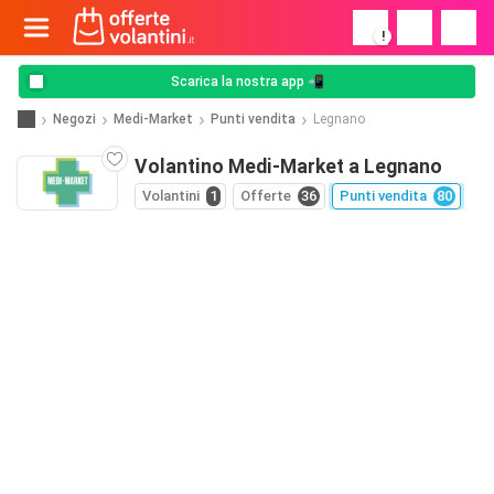
!
Scarica la nostra app 📲
Negozi
Medi-Market
Punti vendita
Legnano
Volantino Medi-Market a Legnano
Volantini
1
Offerte
36
Punti vendita
80