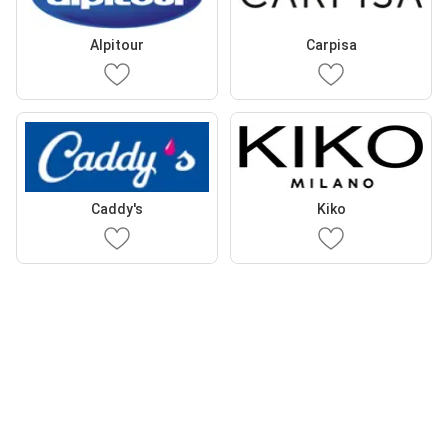
Alpitour
Carpisa
Caddy's
Kiko