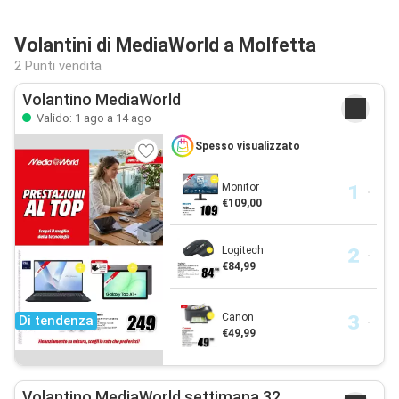
Volantini di MediaWorld a Molfetta
2 Punti vendita
Volantino MediaWorld
Valido: 1 ago a 14 ago
Spesso visualizzato
Monitor
€109,00
Logitech
€84,99
Canon
Di tendenza
€49,99
Volantino MediaWorld settimana 32