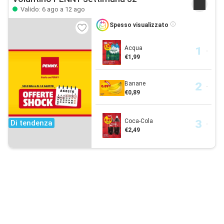
Valido: 6 ago a 12 ago
Spesso visualizzato
Acqua
€1,99
Banane
€0,89
Coca-Cola
Di tendenza
€2,49