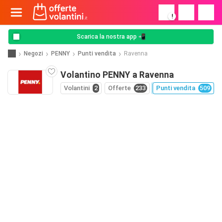
!
Scarica la nostra app 📲
Negozi
PENNY
Punti vendita
Ravenna
Volantino PENNY a Ravenna
Volantini
2
Offerte
233
Punti vendita
509