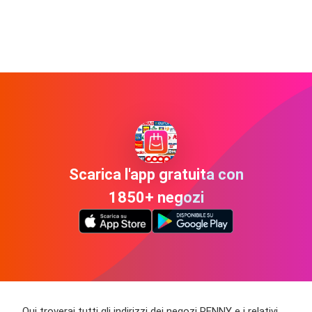
Scarica l'app gratuita con
1850+ negozi
Qui troverai tutti gli indirizzi dei negozi PENNY e i relativi