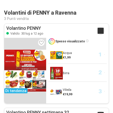
Volantini di PENNY a Ravenna
3 Punti vendita
Volantino PENNY
Valido: 30 lug a 12 ago
Spesso visualizzato
Acqua
€1,99
Birra
Vileda
Di tendenza
€19,99
Volantino PENNY settimana 32