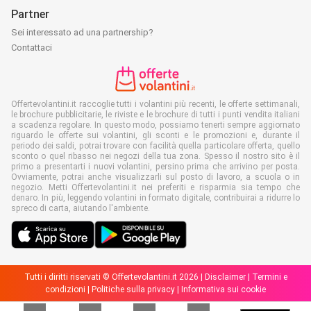
Partner
Sei interessato ad una partnership?
Contattaci
Offertevolantini.it raccoglie tutti i volantini più recenti, le offerte settimanali,
le brochure pubblicitarie, le riviste e le brochure di tutti i punti vendita italiani
a scadenza regolare. In questo modo, possiamo tenerti sempre aggiornato
riguardo le offerte sui volantini, gli sconti e le promozioni e, durante il
periodo dei saldi, potrai trovare con facilità quella particolare offerta, quello
sconto o quel ribasso nei negozi della tua zona. Spesso il nostro sito è il
primo a presentarti i nuovi volantini, persino prima che arrivino per posta.
Ovviamente, potrai anche visualizzarli sul posto di lavoro, a scuola o in
negozio. Metti Offertevolantini.it nei preferiti e risparmia sia tempo che
denaro. In più, leggendo volantini in formato digitale, contribuirai a ridurre lo
spreco di carta, aiutando l'ambiente.
Tutti i diritti riservati © Offertevolantini.it 2026 |
Disclaimer
|
Termini e
condizioni
|
Politiche sulla privacy
|
Informativa sui cookie