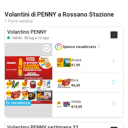
Volantini di PENNY a Rossano Stazione
1 Punti vendita
Volantino PENNY
Valido: 30 lug a 12 ago
Spesso visualizzato
Acqua
€1,99
Birra
€6,49
Vileda
Di tendenza
€19,99
Volantino PENNY settimana 32