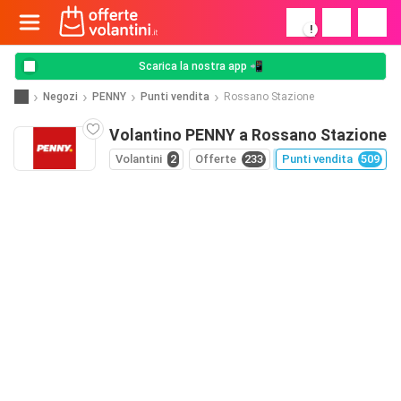
!
Scarica la nostra app 📲
Negozi
PENNY
Punti vendita
Rossano Stazione
Volantino PENNY a Rossano Stazione
Volantini
2
Offerte
233
Punti vendita
509