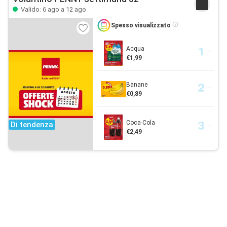
Valido: 6 ago a 12 ago
Spesso visualizzato
Acqua
€1,99
Banane
€0,89
Coca-Cola
Di tendenza
€2,49