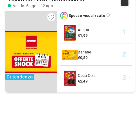
Valido: 6 ago a 12 ago
Spesso visualizzato
Acqua
€1,99
Banane
€0,89
Coca-Cola
Di tendenza
€2,49