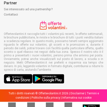
Partner
Sei interessato ad una partnership?
Contattaci
Offertevolantini.it raccoglie tutti i volantini più recenti, le offerte settimanali,
le brochure pubblicitarie, le riviste e le brochure di tutti i punti vendita italiani
a scadenza regolare. In questo modo, possiamo tenerti sempre aggiornato
riguardo le offerte sui volantini, gli sconti e le promozioni e, durante il
periodo dei saldi, potrai trovare con facilità quella particolare offerta, quello
sconto o quel ribasso nei negozi della tua zona. Spesso il nostro sito è il
primo a presentarti i nuovi volantini, persino prima che arrivino per posta.
Ovviamente, potrai anche visualizzarli sul posto di lavoro, a scuola o in
negozio. Metti Offertevolantini.it nei preferiti e risparmia sia tempo che
denaro. In più, leggendo volantini in formato digitale, contribuirai a ridurre lo
spreco di carta, aiutando l'ambiente.
Tutti i diritti riservati © Offertevolantini.it 2026 |
Disclaimer
|
Termini e
condizioni
|
Politiche sulla privacy
|
Informativa sui cookie