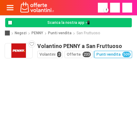
!
Scarica la nostra app 📲
Negozi
PENNY
Punti vendita
San Fruttuoso
Volantino PENNY a San Fruttuoso
Volantini
2
Offerte
233
Punti vendita
509