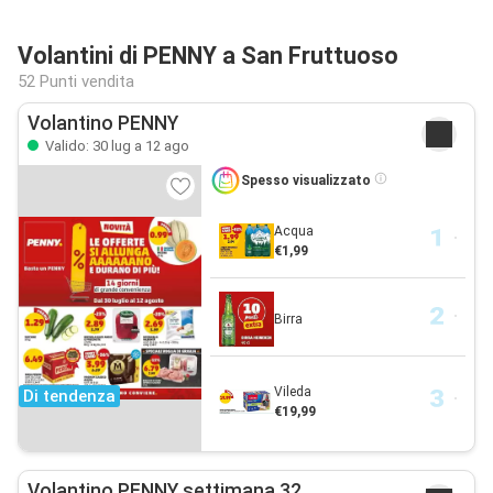
Volantini di PENNY a San Fruttuoso
52 Punti vendita
Volantino PENNY
Valido: 30 lug a 12 ago
Spesso visualizzato
Acqua
€1,99
Birra
Vileda
Di tendenza
€19,99
Volantino PENNY settimana 32