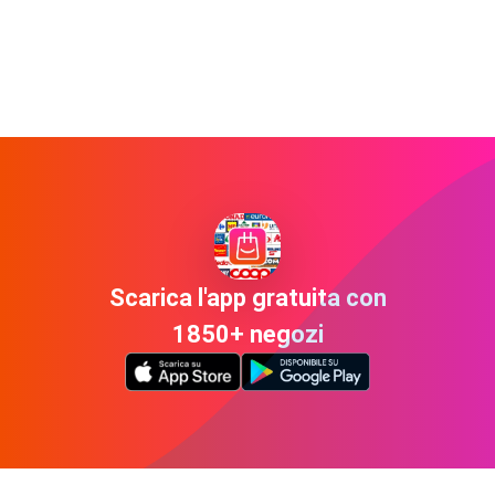
Scarica l'app gratuita con
1850+ negozi