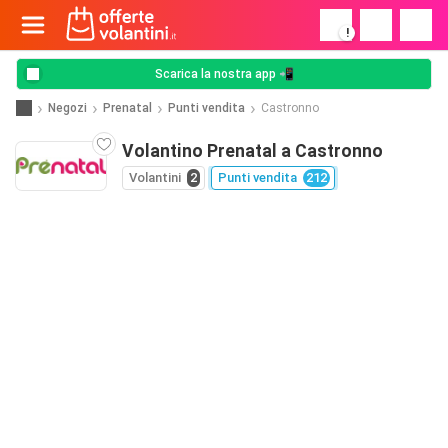
!
Scarica la nostra app 📲
Negozi
Prenatal
Punti vendita
Castronno
Volantino Prenatal a Castronno
Volantini
2
Punti vendita
212