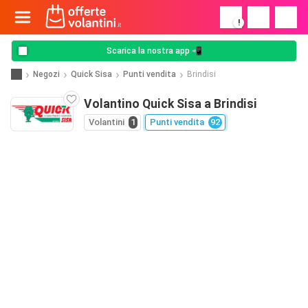
!
Scarica la nostra app 📲
Negozi
Quick Sisa
Punti vendita
Brindisi
Volantino Quick Sisa a Brindisi
Volantini
1
Punti vendita
92