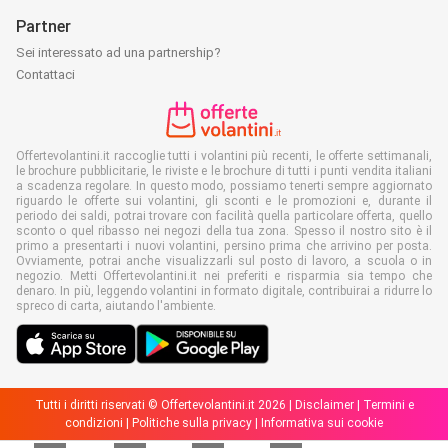
Partner
Sei interessato ad una partnership?
Contattaci
Offertevolantini.it raccoglie tutti i volantini più recenti, le offerte settimanali,
le brochure pubblicitarie, le riviste e le brochure di tutti i punti vendita italiani
a scadenza regolare. In questo modo, possiamo tenerti sempre aggiornato
riguardo le offerte sui volantini, gli sconti e le promozioni e, durante il
periodo dei saldi, potrai trovare con facilità quella particolare offerta, quello
sconto o quel ribasso nei negozi della tua zona. Spesso il nostro sito è il
primo a presentarti i nuovi volantini, persino prima che arrivino per posta.
Ovviamente, potrai anche visualizzarli sul posto di lavoro, a scuola o in
negozio. Metti Offertevolantini.it nei preferiti e risparmia sia tempo che
denaro. In più, leggendo volantini in formato digitale, contribuirai a ridurre lo
spreco di carta, aiutando l'ambiente.
Tutti i diritti riservati © Offertevolantini.it 2026 |
Disclaimer
|
Termini e
condizioni
|
Politiche sulla privacy
|
Informativa sui cookie