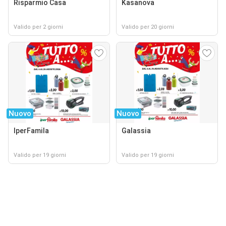
Risparmio Casa
Kasanova
Valido per 2 giorni
Valido per 20 giorni
Nuovo
Nuovo
IperFamila
Galassia
Valido per 19 giorni
Valido per 19 giorni