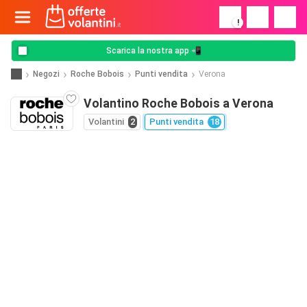
!
Scarica la nostra app 📲
Negozi
Roche Bobois
Punti vendita
Verona
Volantino Roche Bobois a Verona
Volantini
2
Punti vendita
18