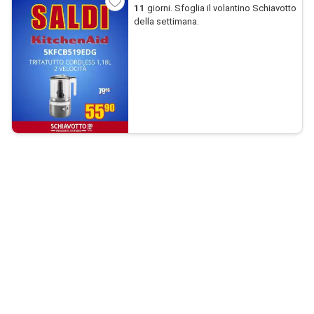
11
giorni. Sfoglia il volantino Schiavotto
della settimana.