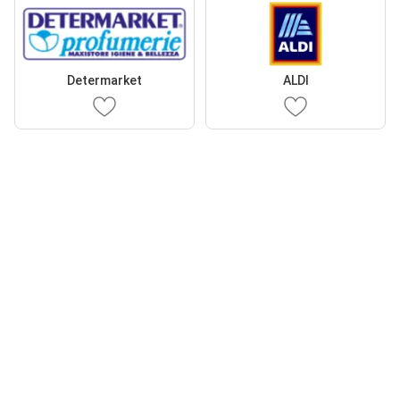
Determarket
ALDI