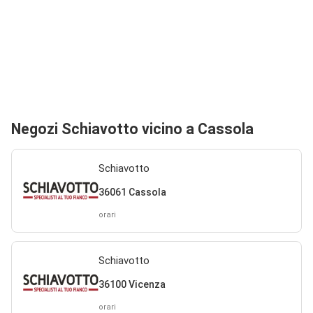
Negozi Schiavotto vicino a Cassola
Schiavotto
36061 Cassola
orari
Schiavotto
36100 Vicenza
orari