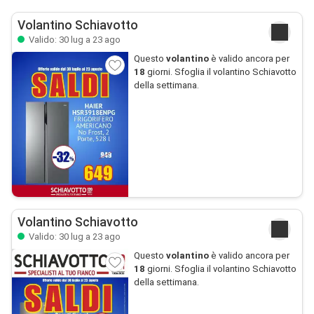
Volantino Schiavotto
Valido: 30 lug a 23 ago
Questo
volantino
è valido ancora per
18
giorni. Sfoglia il volantino Schiavotto
della settimana.
Volantino Schiavotto
Valido: 30 lug a 23 ago
Questo
volantino
è valido ancora per
18
giorni. Sfoglia il volantino Schiavotto
della settimana.