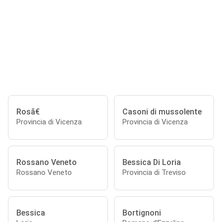
Rosã€
Casoni di mussolente
Provincia di Vicenza
Provincia di Vicenza
Rossano Veneto
Bessica Di Loria
Rossano Veneto
Provincia di Treviso
Bessica
Bortignoni