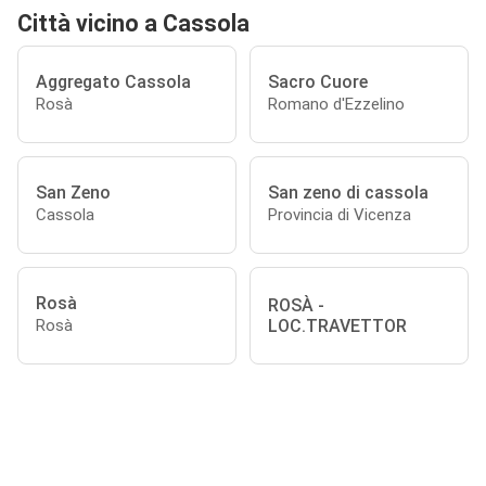
Città vicino a Cassola
Aggregato Cassola
Sacro Cuore
Rosà
Romano d'Ezzelino
San Zeno
San zeno di cassola
Cassola
Provincia di Vicenza
Rosà
ROSÀ -
LOC.TRAVETTOR
Rosà