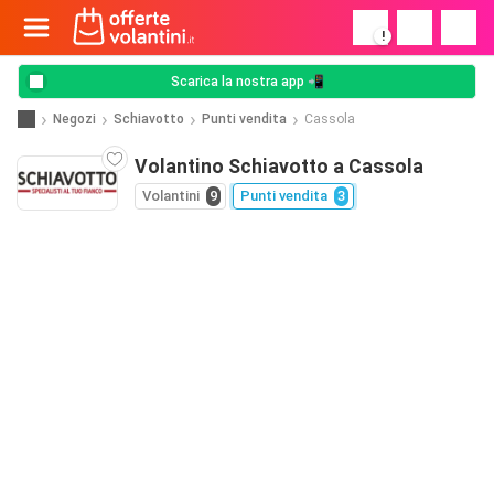
!
Scarica la nostra app 📲
Negozi
Schiavotto
Punti vendita
Cassola
Volantino Schiavotto a Cassola
Volantini
9
Punti vendita
3