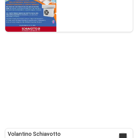
Volantino Schiavotto