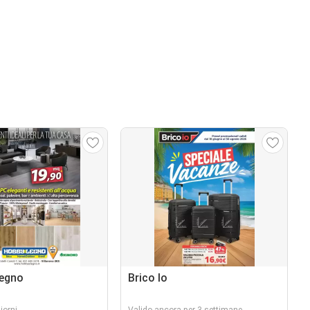
Legno
Brico Io