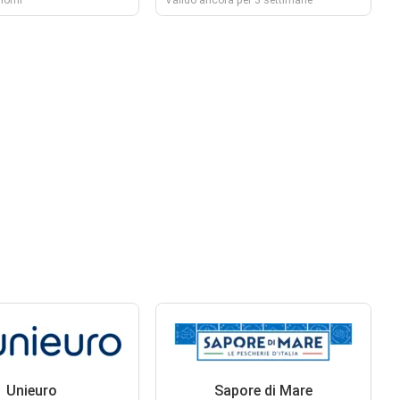
iorni
Valido ancora per 3 settimane
Unieuro
Sapore di Mare