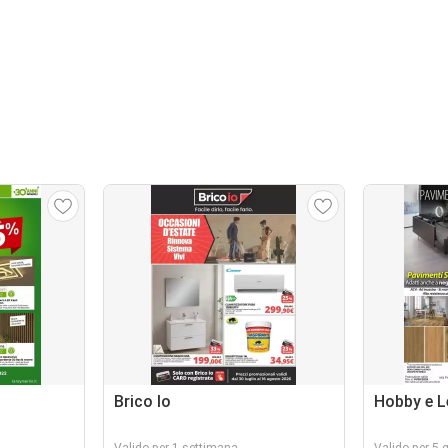
Brico Io
Hobby e 