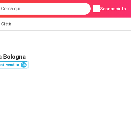
Sconosciuto
Città
a Bologna
nti vendita
36