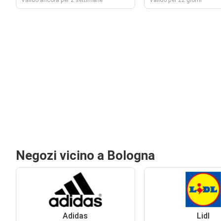
Valido ancora per 2 settimane
Valido per 22 giorni
Negozi vicino a Bologna
Adidas
Lidl