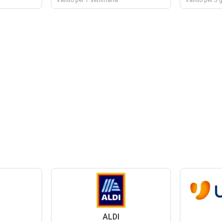
Valido per 1 settimana
Valido per 5 g
ALDI