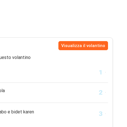
Visualizza il volantino
uesto volantino
ola
vabo e bidet karen