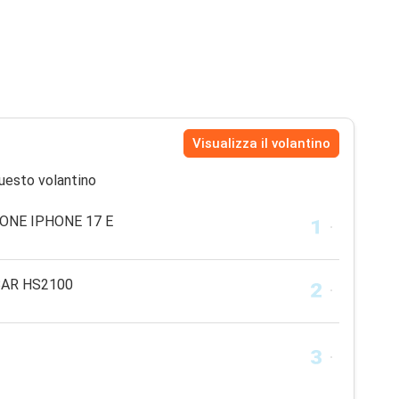
Visualizza il volantino
uesto volantino
NE IPHONE 17 E
AR HS2100