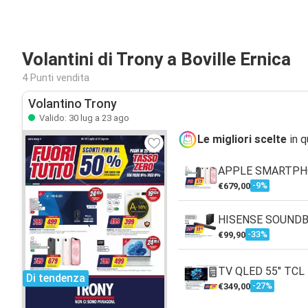
Volantini di Trony a Boville Ernica
4 Punti vendita
Volantino Trony
Valido: 30 lug a 23 ago
Le migliori scelte
in q
APPLE SMARTPHO
-9%
€679,00
HISENSE SOUNDB
-33%
€99,90
TV QLED 55" TCL
Di tendenza
-27%
€349,00