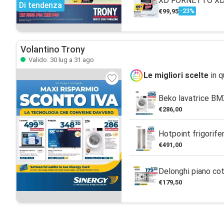
XD FORNETTO X
Di tendenza
-23%
€99,95
Volantino Trony
Valido: 30 lug a 31 ago
Le migliori scelte
in q
Beko lavatrice 
€286,00
Hotpoint frigori
€491,00
Delonghi piano co
€179,50