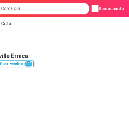
Sconosciuto
Città
ille Ernica
Punti vendita
308