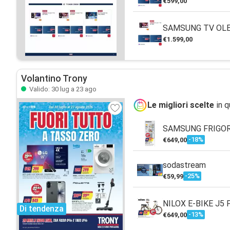
€599,00
SAMSUNG TV OLE
€1.599,00
Volantino Trony
Valido: 30 lug a 23 ago
Le migliori scelte
in q
SAMSUNG FRIGOR
-18%
€649,00
sodastream
-25%
€59,99
NILOX E-BIKE J5
Di tendenza
-13%
€649,00