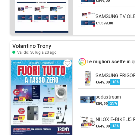
€599,00
SAMSUNG TV OLE
€1.599,00
Volantino Trony
Valido: 30 lug a 23 ago
Le migliori scelte
in q
SAMSUNG FRIGOR
-18%
€649,00
sodastream
-25%
€59,99
NILOX E-BIKE J5
-13%
€649,00