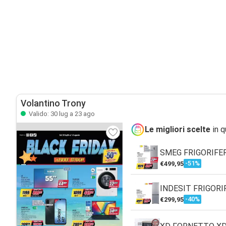
Volantino Trony
Valido: 30 lug a 23 ago
Le migliori scelte
in q
SMEG FRIGORIFE
-51%
€499,95
INDESIT FRIGOR
-40%
€299,95