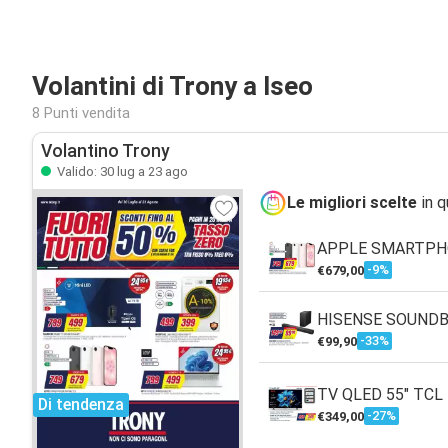
Volantini di Trony a Iseo
8 Punti vendita
Volantino Trony
Valido: 30 lug a 23 ago
Le migliori scelte
in q
APPLE SMARTPHO
-9%
€679,00
HISENSE SOUNDB
-33%
€99,90
TV QLED 55" TCL
Di tendenza
-27%
€349,00