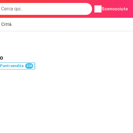
Sconosciuto
Città
eo
Punti vendita
308