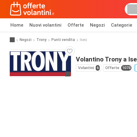
Home
Nuovi volantini
Offerte
Negozi
Categorie
Negozi
Trony
Punti vendita
Iseo
Volantino Trony a Is
Volantini
6
Offerte
1078
Vai al sito web