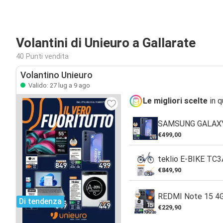
Volantini di Unieuro a Gallarate
40 Punti vendita
Volantino Unieuro
Valido: 27 lug a 9 ago
Le migliori scelte
in q
SAMSUNG GALAXY
€499,00
teklio E-BIKE TC
€849,90
REDMI Note 15 4
Di tendenza
€229,90