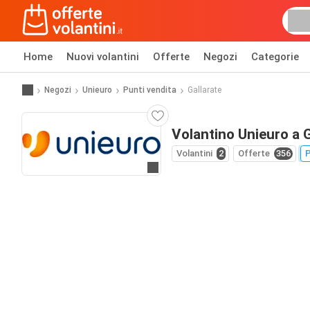
Home
Nuovi volantini
Offerte
Negozi
Categorie
Negozi
Unieuro
Punti vendita
Gallarate
Volantino Unieuro a G
Volantini
2
Offerte
356
P
Vai al sito web