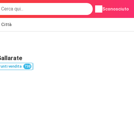
Sconosciuto
Città
allarate
unti vendita
738