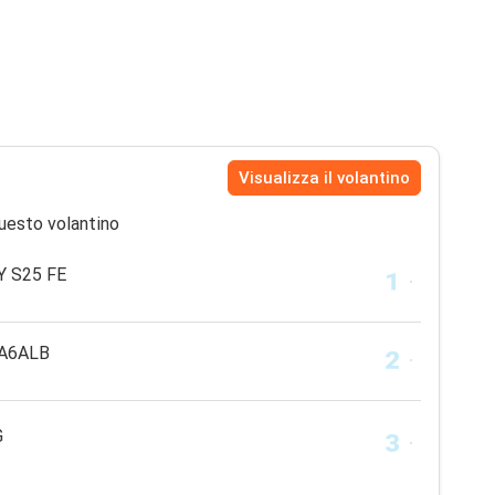
Visualizza il volantino
uesto volantino
 S25 FE
3A6ALB
G