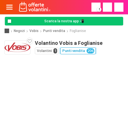
!
Scarica la nostra app 📲
Negozi
Vobis
Punti vendita
Foglianise
Volantino Vobis a Foglianise
Volantini
1
Punti vendita
206