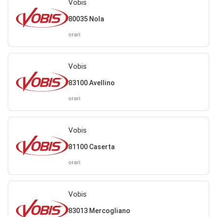
Vobis
80035 Nola
orari
Vobis
83100 Avellino
orari
Vobis
81100 Caserta
orari
Vobis
83013 Mercogliano