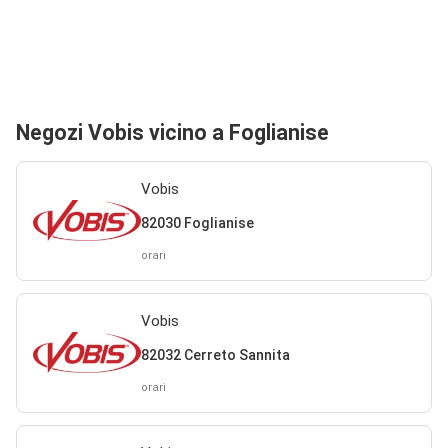
Negozi Vobis vicino a Foglianise
Vobis
82030 Foglianise
orari
Vobis
82032 Cerreto Sannita
orari