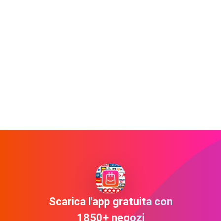
Scarica l'app gratuita con
1850+ negozi