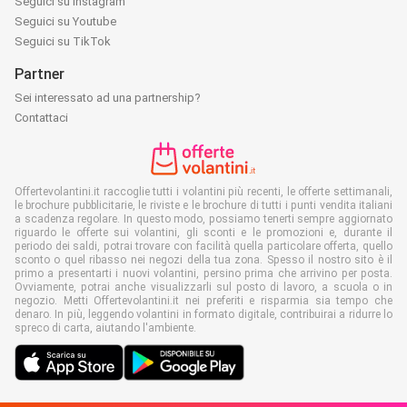
Seguici su Instagram
Seguici su Youtube
Seguici su TikTok
Partner
Sei interessato ad una partnership?
Contattaci
Offertevolantini.it raccoglie tutti i volantini più recenti, le offerte settimanali,
le brochure pubblicitarie, le riviste e le brochure di tutti i punti vendita italiani
a scadenza regolare. In questo modo, possiamo tenerti sempre aggiornato
riguardo le offerte sui volantini, gli sconti e le promozioni e, durante il
periodo dei saldi, potrai trovare con facilità quella particolare offerta, quello
sconto o quel ribasso nei negozi della tua zona. Spesso il nostro sito è il
primo a presentarti i nuovi volantini, persino prima che arrivino per posta.
Ovviamente, potrai anche visualizzarli sul posto di lavoro, a scuola o in
negozio. Metti Offertevolantini.it nei preferiti e risparmia sia tempo che
denaro. In più, leggendo volantini in formato digitale, contribuirai a ridurre lo
spreco di carta, aiutando l'ambiente.