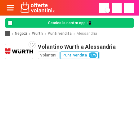
!
Scarica la nostra app 📲
Negozi
Würth
Punti vendita
Alessandria
Volantino Würth a Alessandria
Volantini
Punti vendita
179