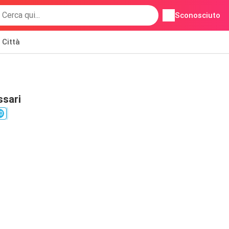
Sconosciuto
Città
ssari
0