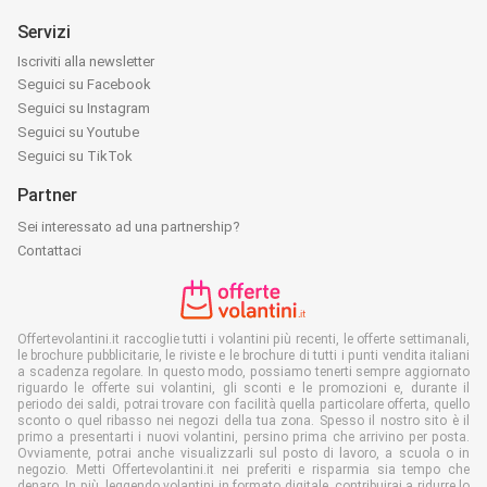
Servizi
Iscriviti alla newsletter
Seguici su Facebook
Seguici su Instagram
Seguici su Youtube
Seguici su TikTok
Partner
Sei interessato ad una partnership?
Contattaci
Offertevolantini.it raccoglie tutti i volantini più recenti, le offerte settimanali,
le brochure pubblicitarie, le riviste e le brochure di tutti i punti vendita italiani
a scadenza regolare. In questo modo, possiamo tenerti sempre aggiornato
riguardo le offerte sui volantini, gli sconti e le promozioni e, durante il
periodo dei saldi, potrai trovare con facilità quella particolare offerta, quello
sconto o quel ribasso nei negozi della tua zona. Spesso il nostro sito è il
primo a presentarti i nuovi volantini, persino prima che arrivino per posta.
Ovviamente, potrai anche visualizzarli sul posto di lavoro, a scuola o in
negozio. Metti Offertevolantini.it nei preferiti e risparmia sia tempo che
denaro. In più, leggendo volantini in formato digitale, contribuirai a ridurre lo