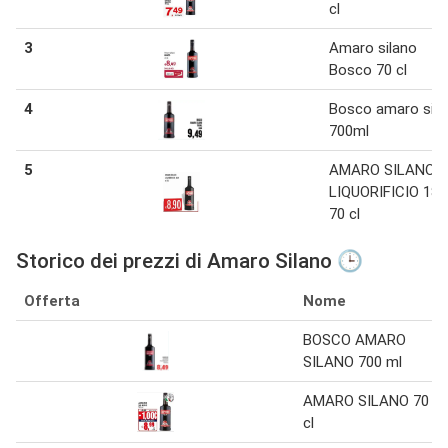
cl
3
Amaro silano
Bosco 70 cl
4
Bosco amaro sila
700ml
5
AMARO SILANO
LIQUORIFICIO 186
70 cl
Storico dei prezzi di Amaro Silano 🕒
Offerta
Nome
BOSCO AMARO
SILANO 700 ml
AMARO SILANO 70
cl