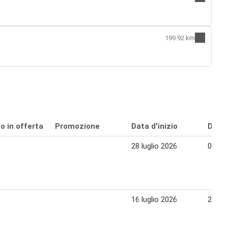
199.92 km
o in offerta
Promozione
Data d'inizio
Data 
28 luglio 2026
06 ag
16 luglio 2026
27 lug