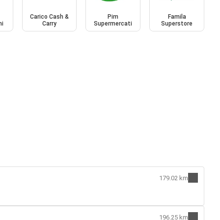
Carico Cash &
Pim
Famila
ni
Carry
Supermercati
Superstore
179.02 km
196.25 km