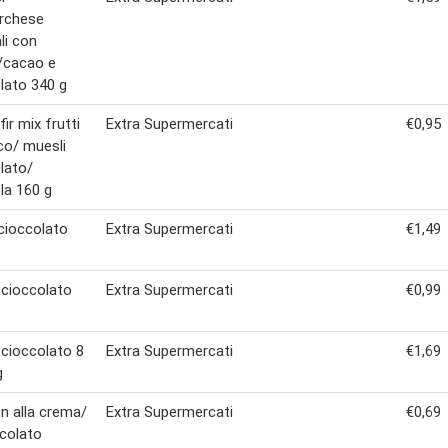
rchese
li con
/cacao e
lato 340 g
fir mix frutti
Extra Supermercati
€0,95
co/ muesli
lato/
la 160 g
 cioccolato
Extra Supermercati
€1,49
 cioccolato
Extra Supermercati
€0,99
 cioccolato 8
Extra Supermercati
€1,69
g
n alla crema/
Extra Supermercati
€0,69
ccolato