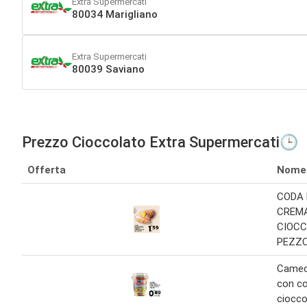
Extra Supermercati
80034 Marigliano
Extra Supermercati
80039 Saviano
Prezzo Cioccolato Extra Supermercati🕒
Offerta
Nome
CODA 
CREM
CIOCC
PEZZ
Cameo
con co
ciocco