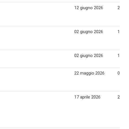
12 giugno 2026
21 gi
02 giugno 2026
11 gi
02 giugno 2026
11 gi
22 maggio 2026
01 gi
17 aprile 2026
28 apr