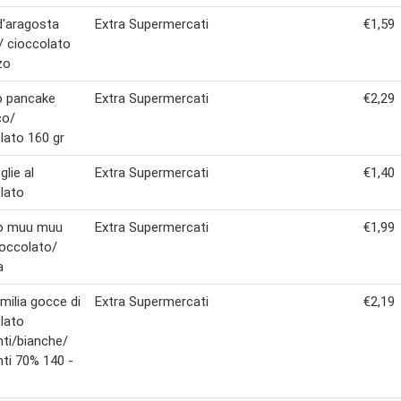
'aragosta
Extra Supermercati
€1,59
 cioccolato
zo
o pancake
Extra Supermercati
€2,29
co/
lato 160 gr
glie al
Extra Supermercati
€1,40
lato
 muu muu
Extra Supermercati
€1,99
ioccolato/
a
emilia gocce di
Extra Supermercati
€2,19
lato
ti/bianche/
ti 70% 140 -