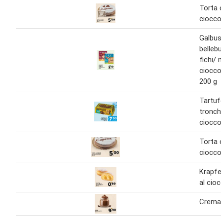
Torta 
ciocco
Galbus
belleb
fichi/ m
ciocco
200 g
Tartu
tronch
ciocco
Torta 
ciocco
Krapfe
al cio
Crema 