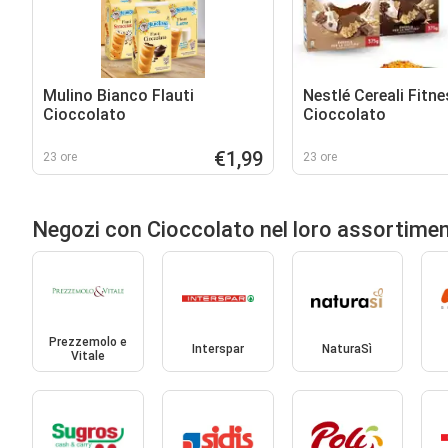
Mulino Bianco Flauti
Nestlé Cereali Fitn
Cioccolato
Cioccolato
€1,99
23 ore
23 ore
Negozi con Cioccolato nel loro assortime
Prezzemolo e
Interspar
NaturaSì
Vitale