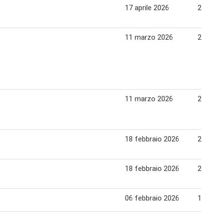
17 aprile 2026
28 apr
11 marzo 2026
23 ma
11 marzo 2026
23 ma
18 febbraio 2026
26 fe
18 febbraio 2026
26 fe
06 febbraio 2026
17 fe