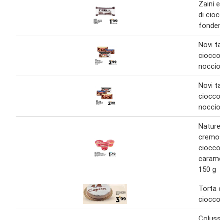
Zaini 
di cio
fonden
Novi t
ciocco
noccio
Novi t
ciocco
noccio
Nature
cremo
ciocco
carame
150 g
Torta 
ciocco
Coluss