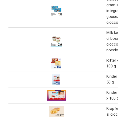
grantu
integra
gocce
ciocco
Milk ke
di bos
ciocco
noccio
Ritter
100 g
Kinder
50 g
Kinder
x 100 
Krapfe
al cio