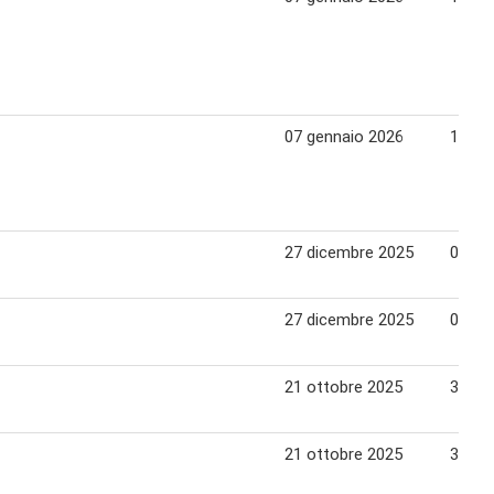
07 gennaio 2026
15 ge
27 dicembre 2025
06 ge
27 dicembre 2025
06 ge
21 ottobre 2025
30 ot
21 ottobre 2025
30 ot