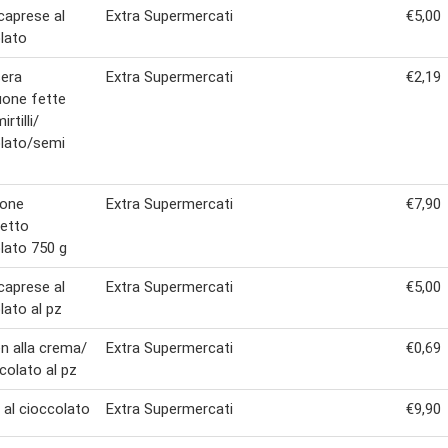
caprese al
Extra Supermercati
€5,00
lato
era
Extra Supermercati
€2,19
uone fette
irtilli/
lato/semi
fone
Extra Supermercati
€7,90
etto
lato 750 g
caprese al
Extra Supermercati
€5,00
lato al pz
n alla crema/
Extra Supermercati
€0,69
ccolato al pz
al cioccolato
Extra Supermercati
€9,90