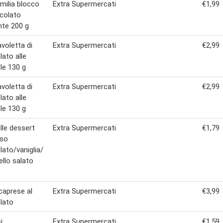
emilia blocco
Extra Supermercati
€1,99
ccolato
te 200 g
avoletta di
Extra Supermercati
€2,99
lato alle
le 130 g
avoletta di
Extra Supermercati
€2,99
lato alle
le 130 g
lle dessert
Extra Supermercati
€1,79
so
lato/vaniglia/
llo salato
caprese al
Extra Supermercati
€3,99
lato
i
Extra Supermercati
€1,59