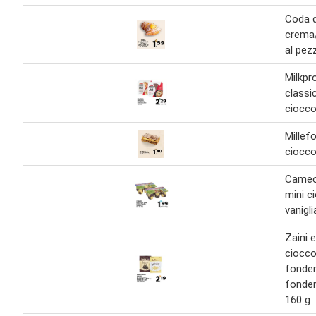
Coda d
crema/
al pez
Milkpr
classi
ciocco
Millefo
ciocco
Cameo
mini c
vanigli
Zaini 
ciocco
fonden
fonden
160 g