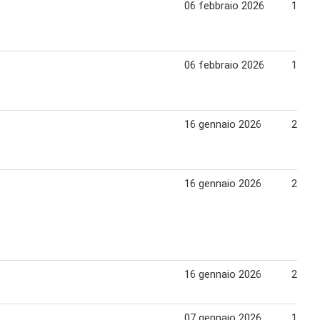
06 febbraio 2026
17 fe
06 febbraio 2026
17 fe
16 gennaio 2026
26 ge
16 gennaio 2026
26 ge
16 gennaio 2026
26 ge
07 gennaio 2026
15 ge