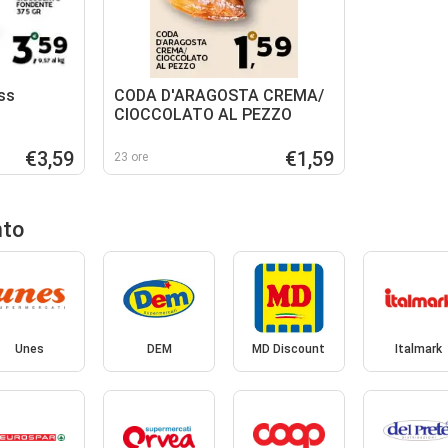
ess
CODA D'ARAGOSTA CREMA/
CIOCCOLATO AL PEZZO
€3,59
€1,59
23 ore
nto
Unes
DEM
MD Discount
Italmark