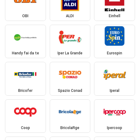
OBI
ALDI
Einhell
Handy fai da te
Iper La Grande
Eurospin
Bricofer
Spazio Conad
Iperal
Coop
BricolaRge
Ipercoop