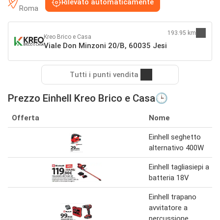
Rilevato automaticamente
Roma
193.95 km
Kreo Brico e Casa
Viale Don Minzoni 20/B, 60035 Jesi
Tutti i punti vendita
Prezzo Einhell Kreo Brico e Casa🕒
Offerta
Nome
Einhell seghetto
alternativo 400W
Einhell tagliasiepi a
batteria 18V
Einhell trapano
avvitatore a
percussione