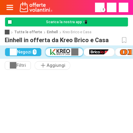
!
Scarica la nostra app 📲
Tutte le offerte
Einhell
Kreo Brico e Casa
Einhell in offerta da Kreo Brico e Casa
Negozi
1
Filtri
Aggiungi