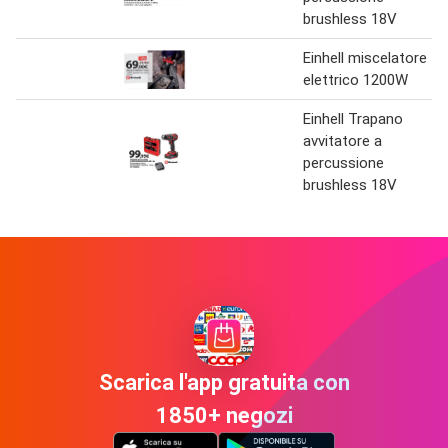
brushless 18V
Einhell miscelatore
elettrico 1200W
Einhell Trapano
avvitatore a
percussione
brushless 18V
Scarica l'app gratuita con
1850+ negozi