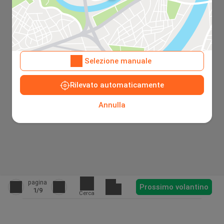
Selezione manuale
Rilevato automaticamente
Annulla
pagina
Prossimo volantino
1
/9
Cerca