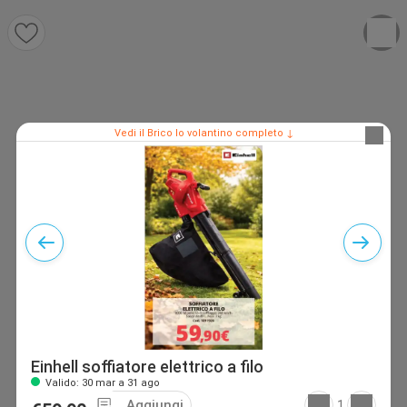
Vedi il Brico Io volantino completo ↓
Einhell soffiatore elettrico a filo
Valido: 30 mar a 31 ago
Aggiungi
1