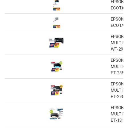
EPSON I
ECOTANK
EPSON I
ECOTANK
EPSON
MULTIFU
WF-291
EPSON
MULTIFU
ET-2860
EPSON
MULTIFU
ET-2951
EPSON
MULTIFU
ET-1810