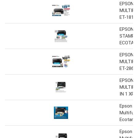
EPSON
MULTIFU
ET-1810
EPSON
STAMPA
ECOTANK
EPSON
MULTIFU
ET-2860
EPSON
MULTIFU
IN 1 XP-
Epson
Multifunz
Ecotank 
Epson