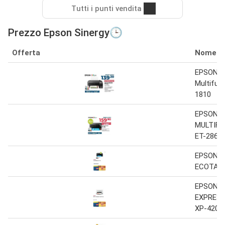
Tutti i punti vendita
Prezzo Epson Sinergy🕒
Offerta
Nome
EPSON
Multifun
1810
EPSON
MULTIFU
ET-2860
EPSON I
ECOTANK
EPSON I
EXPRES
XP-4205