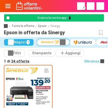
!
Scarica la nostra app 📲
Tutte le offerte
Epson
Sinergy
Epson in offerta da Sinergy
Negozi
1
Filtri
Stampante
Aggiungi
1 di
34 offerte
Rilevanza