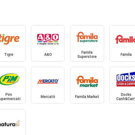
Famila
Tigre
A&O
Famila
Superstore
Pim
Docks
Mercatò
Famila Market
upermercati
Cash&Carr