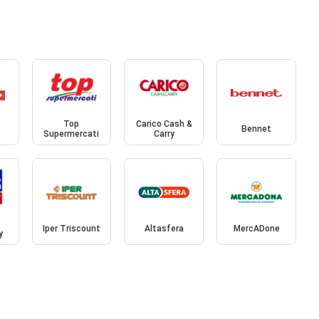
Top
Carico Cash &
Bennet
Supermercati
Carry
Iper Triscount
Altasfera
MercADone
y