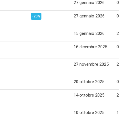
27 gennaio 2026
05 fe
27 gennaio 2026
05 fe
-20%
15 gennaio 2026
26 ge
16 dicembre 2025
01 ge
27 novembre 2025
24 di
20 ottobre 2025
03 no
14 ottobre 2025
23 ot
10 ottobre 2025
19 ot