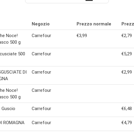
Negozio
Prezzo normale
Prezz
Che Noce!
Carrefour
€3,99
€2,79
asco 500 g
cusciate 500
Carrefour
€5,29
SGUSCIATE DI
Carrefour
€2,99
GNA
Che Noce!
Carrefour
asco 500 g
n Guscio
Carrefour
€6,48
DI ROMAGNA
Carrefour
€4,79