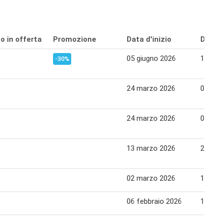
o in offerta
Promozione
Data d'inizio
Data 
05 giugno 2026
15 gi
-30%
24 marzo 2026
06 apr
24 marzo 2026
06 apr
13 marzo 2026
23 ma
02 marzo 2026
12 ma
06 febbraio 2026
15 fe