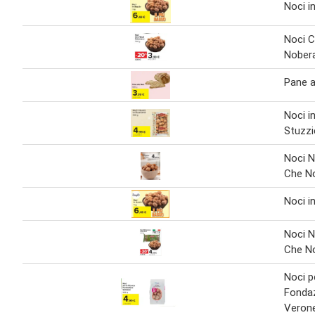
Noci i
Noci 
Nober
Pane a
Noci i
Stuzzi
Noci 
Che No
Noci i
Noci 
Che N
Noci p
Fonda
Veron