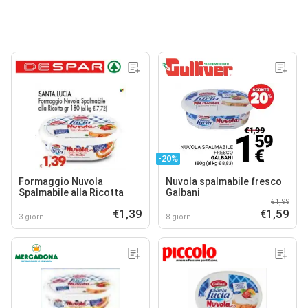
-20%
Formaggio Nuvola
Nuvola spalmabile fresco
Spalmabile alla Ricotta
Galbani
€1,99
€1,39
€1,59
3 giorni
8 giorni