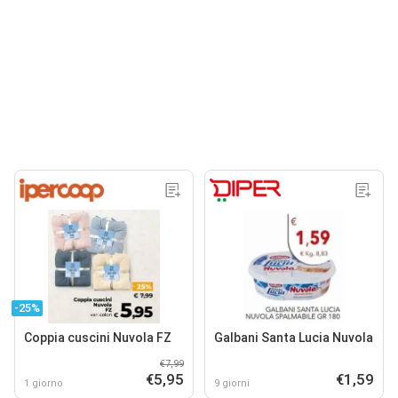
-25%
Coppia cuscini Nuvola FZ
Galbani Santa Lucia Nuvola
€7,99
€5,95
€1,59
1 giorno
9 giorni