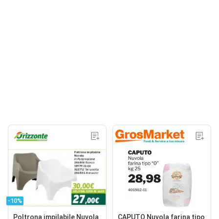
-10%
Poltrona impilabile Nuvola
CAPUTO Nuvola farina tipo