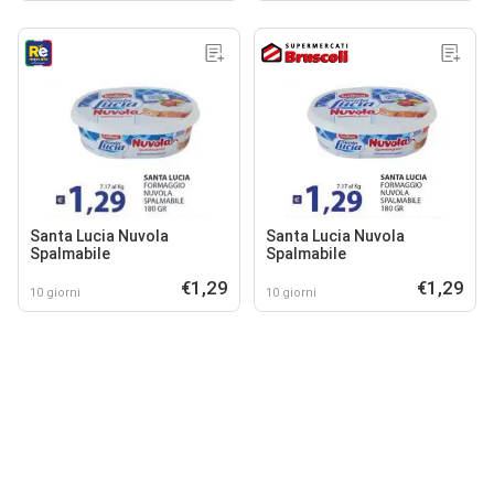
Santa Lucia Nuvola
Santa Lucia Nuvola
Spalmabile
Spalmabile
€1,29
€1,29
10 giorni
10 giorni