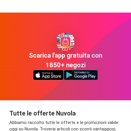
Scarica l'app gratuita con
1850+ negozi
Tutte le offerte Nuvola
Abbiamo raccolto tutte le offerte e le promozioni valide
oggi su Nuvola. Troverai articoli con sconti vantaggiosi,