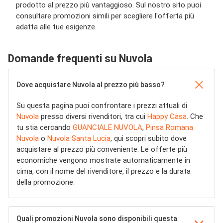
prodotto al prezzo più vantaggioso. Sul nostro sito puoi
consultare promozioni simili per scegliere l'offerta più
adatta alle tue esigenze.
Domande frequenti su Nuvola
Dove acquistare Nuvola al prezzo più basso?
Su questa pagina puoi confrontare i prezzi attuali di
Nuvola
presso diversi rivenditori, tra cui
Happy Casa
. Che
tu stia cercando
GUANCIALE NUVOLA
,
Pinsa Romana
Nuvola
o
Nuvola Santa Lucia
, qui scopri subito dove
acquistare al prezzo più conveniente. Le offerte più
economiche vengono mostrate automaticamente in
cima, con il nome del rivenditore, il prezzo e la durata
della promozione.
Quali promozioni Nuvola sono disponibili questa