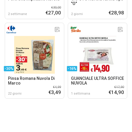
"O"
€30,00
€27,00
€28,98
2 settimane
2 giorni
-30%
-16%
Pinsa Romana Nuvola Di
GUANCIALE ULTRA SOFFICE
Marco
NUVOLA
€4,99
€17,90
€3,49
€14,90
22 giorni
1 settimana