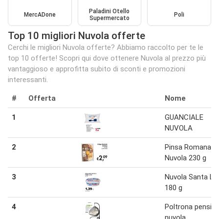
Paladini Otello
MercADone
Poli
Supermercato
Top 10 migliori Nuvola offerte
Cerchi le migliori Nuvola offerte? Abbiamo raccolto per te le
top 10 offerte! Scopri qui dove ottenere Nuvola al prezzo più
vantaggioso e approfitta subito di sconti e promozioni
interessanti.
#
Offerta
Nome
1
GUANCIALE
NUVOLA
2
Pinsa Romana
Nuvola 230 g
3
Nuvola Santa Lu
180 g
4
Poltrona pensile
nuvola