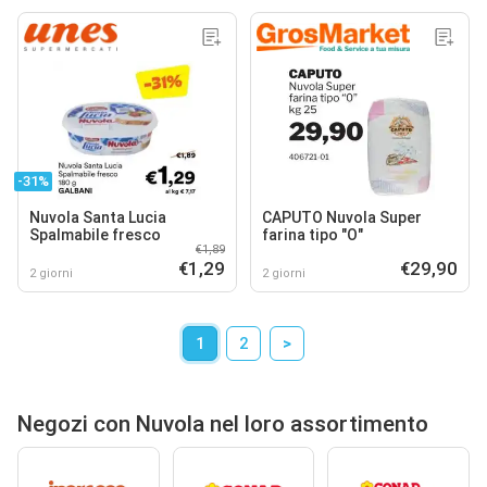
-31%
Nuvola Santa Lucia
CAPUTO Nuvola Super
Spalmabile fresco
farina tipo "O"
€1,89
€1,29
€29,90
2 giorni
2 giorni
1
2
>
Negozi con Nuvola nel loro assortimento