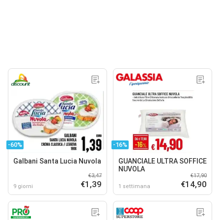
-60%
-16%
Galbani Santa Lucia Nuvola
GUANCIALE ULTRA SOFFICE
NUVOLA
€3,47
€17,90
€1,39
€14,90
9 giorni
1 settimana