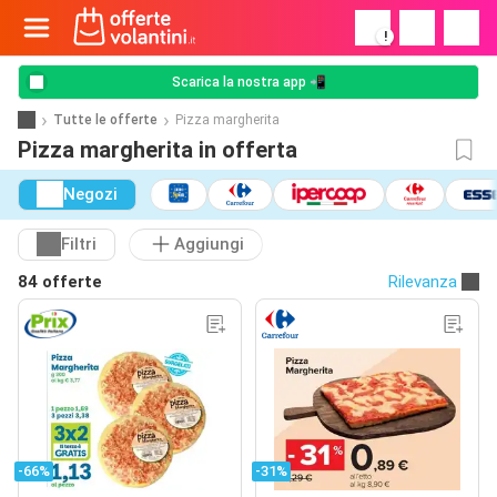
!
Scarica la nostra app 📲
Tutte le offerte
Pizza margherita
Pizza margherita in offerta
Negozi
Filtri
Aggiungi
84 offerte
Rilevanza
-66%
-31%