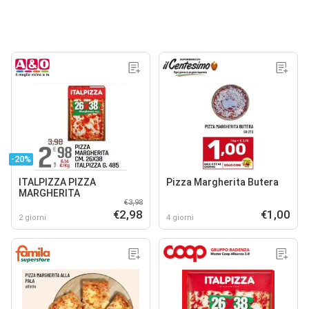
-20%
ITALPIZZA PIZZA
Pizza Margherita Butera
MARGHERITA
€3,98
€2,98
€1,00
2 giorni
4 giorni