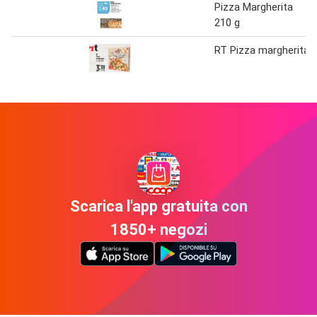
Pizza Margherita
210 g
RT Pizza margherita
Scarica l'app gratuita con
1850+ negozi