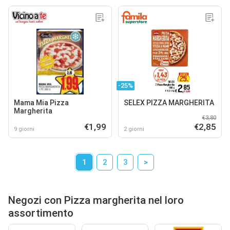
-25%
Mama Mia Pizza
SELEX PIZZA MARGHERITA
Margherita
€3,80
€1,99
€2,85
9 giorni
2 giorni
1
2
3
>
Negozi con Pizza margherita nel loro
assortimento