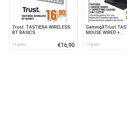
Trust. TASTIERA WIRELESS
GamingXTrust TAS
BT BASICS
MOUSE WIRED +
TAPPETTINO GAMIN
GXT791
€16,90
13 giorni
13 giorni