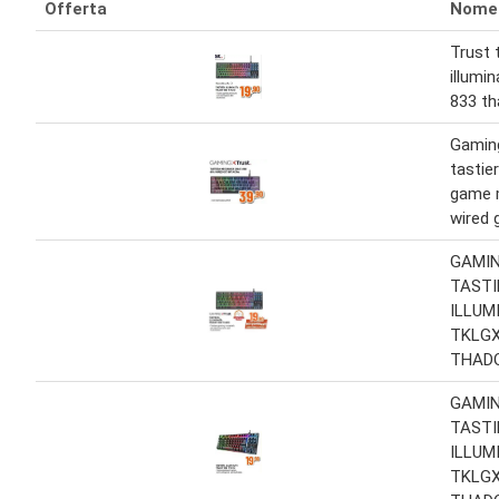
Offerta
Nome
Trust 
illumi
833 t
Gamin
tastie
game 
wired 
GAMIN
TASTI
ILLUM
TKLGX
THAD
GAMIN
TASTI
ILLUM
TKLGX