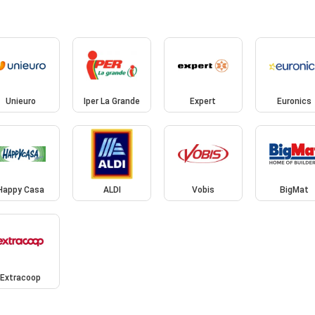
Unieuro
Iper La Grande
Expert
Euronics
Happy Casa
ALDI
Vobis
BigMat
Extracoop