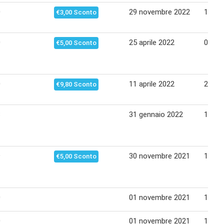
0
29 novembre 2022
11 di
€3,00 Sconto
0
25 aprile 2022
08 ma
€5,00 Sconto
0
11 aprile 2022
24 apr
€9,80 Sconto
3
31 gennaio 2022
13 fe
9
30 novembre 2021
12 di
€5,00 Sconto
0
01 novembre 2021
14 no
0
01 novembre 2021
14 no