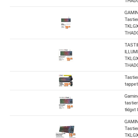
THAD
GAMI
Tastie
TKLGX
THAD
TASTI
ILLUM
TKLGX
THAD
Tastie
tappet
Gaming
tastier
tklgxt
GAMIN
Tastie
TKLGX