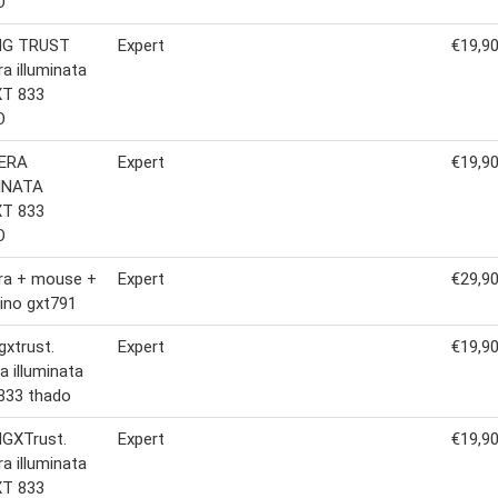
O
NG TRUST
Expert
€19,9
ra illuminata
T 833
O
ERA
Expert
€19,9
INATA
T 833
O
ra + mouse +
Expert
€29,9
ino gxt791
xtrust.
Expert
€19,9
a illuminata
 833 thado
GXTrust.
Expert
€19,9
ra illuminata
T 833