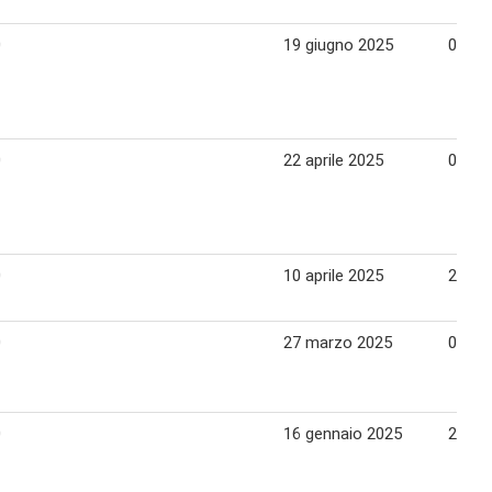
0
19 giugno 2025
02 lug
0
22 aprile 2025
07 ma
0
10 aprile 2025
21 apr
0
27 marzo 2025
09 apr
0
16 gennaio 2025
29 ge