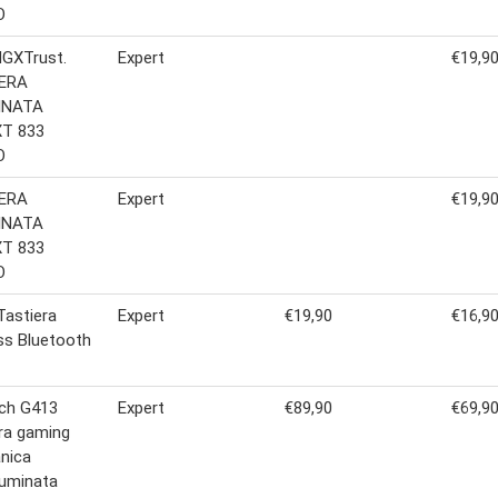
O
GXTrust.
Expert
€19,9
ERA
INATA
T 833
O
ERA
Expert
€19,9
INATA
T 833
O
Tastiera
Expert
€19,90
€16,9
ss Bluetooth
ech G413
Expert
€89,90
€69,9
ra gaming
nica
lluminata