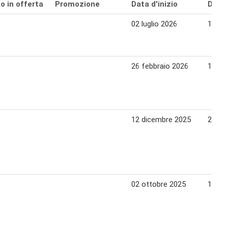
o in offerta
Promozione
Data d'inizio
Data 
0
02 luglio 2026
15 lug
0
26 febbraio 2026
11 ma
0
12 dicembre 2025
21 di
0
02 ottobre 2025
15 ot