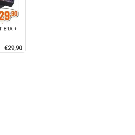
TIERA +
G 3 IN 1
€29,90