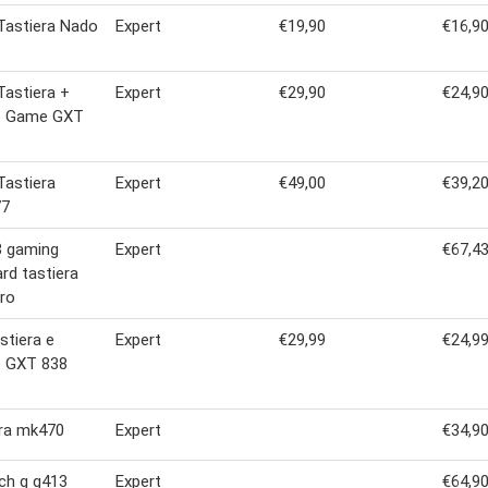
Tastiera Nado
Expert
€19,90
€16,9
Tastiera +
Expert
€29,90
€24,9
 Game GXT
Tastiera
Expert
€49,00
€39,2
77
3 gaming
Expert
€67,4
rd tastiera
ro
stiera e
Expert
€29,99
€24,9
 GXT 838
era mk470
Expert
€34,9
ch g g413
Expert
€64,9