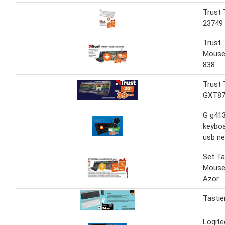
Trust 
23749
Trust 
Mouse
838
Trust 
GXT8
G g41
keyboa
usb ne
Set Ta
Mouse
Azor
Tasti
Logite