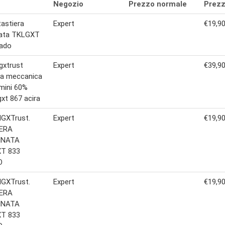
Negozio
Prezzo normale
Prezz
tastiera
Expert
€19,9
nata TKLGXT
hado
gxtrust
Expert
€39,9
ra meccanica
mini 60%
gxt 867 acira
GXTrust.
Expert
€19,9
ERA
INATA
T 833
O
GXTrust.
Expert
€19,9
ERA
INATA
T 833