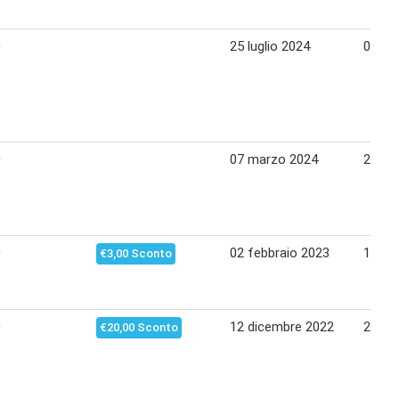
0
25 luglio 2024
07 ag
0
07 marzo 2024
20 ma
0
02 febbraio 2023
15 fe
€3,00 Sconto
0
12 dicembre 2022
24 di
€20,00 Sconto