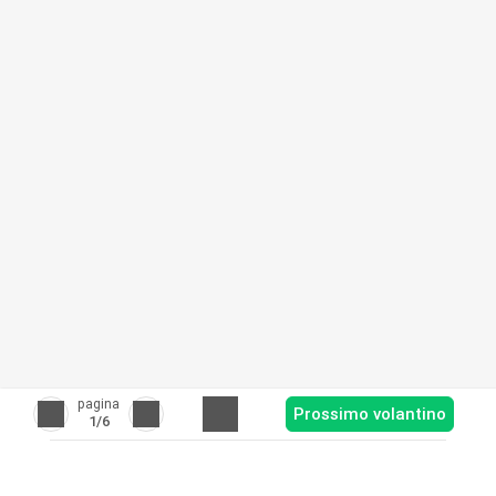
pagina
Prossimo volantino
1
/6