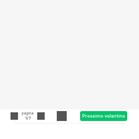
pagina
Prossimo volantino
1
/7