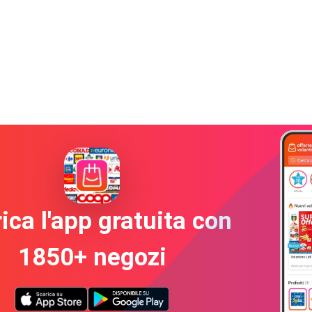
ica l'app gratuita con
1850+ negozi