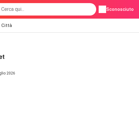
Sconosciuto
Città
et
glio 2026