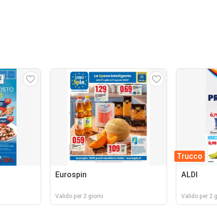
Trucco
Eurospin
ALDI
Valido per 2 giorni
Valido per 2 g