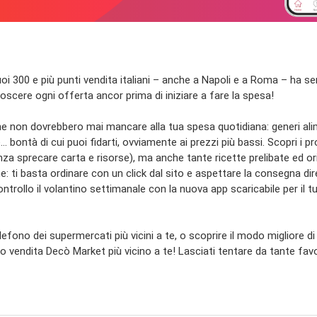
oi 300 e più punti vendita italiani – anche a Napoli e a Roma – ha s
onoscere ogni offerta ancor prima di iniziare a fare la spesa!
che non dovrebbero mai mancare alla tua spesa quotidiana: generi alime
 bontà di cui puoi fidarti, ovviamente ai prezzi più bassi. Scopri i 
a sprecare carta e risorse), ma anche tante ricette prelibate ed origin
ne: ti basta ordinare con un click dal sito e aspettare la consegna d
controllo il volantino settimanale con la nuova app scaricabile per 
elefono dei supermercati più vicini a te, o scoprire il modo migliore di
to vendita Decò Market più vicino a te! Lasciati tentare da tante fa