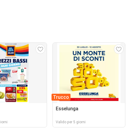
Trucco
Esselunga
iorni
Valido per 5 giorni