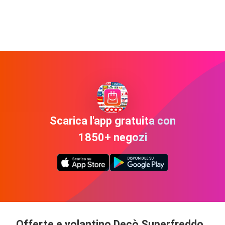
Scarica l'app gratuita con
1850+ negozi
Offerte e volantino Decò Superfreddo