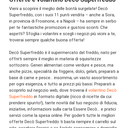
Vieni a scoprire il meglio delle bontà surgelate! Decò
Superfreddo, con i suoi 11 punti vendita – anche a Sora,
in provincia di Frosinone, e a Napoli – ha sempre in serbo
per te fantastiche promozioni e gustosi sconti. Che
aspetti? Sfoglia i volantini e scegli i negozi più vicini a te,
troverai sempre qualche buona offerta!
Decò Superfreddo è il supermercato del freddo, nato per
offrirti sempre il meglio in materia di squisitezze
sottozero. Generi alimentari come verdure e pesce, ma
anche pizze, specialità da friggere, dolci, gelati, preparati a
base di carne e pesce… insomma, un vasto assortimento
per ogni esigenza, e tutto ai prezzi più bassi. Preparati a
scoprirlo sul negozio web, dove troverai il
volantino Decò
Superfreddo
in formato digitale (ricco di ricette da cui
prendere spunto!), tante novità dal tuo negozio di fiducia,
iniziative, informazioni sulla carta Essere Decò… e pratici
servizi come la spesa online. Per goderti tutte le migliori
offerte Decò Superfreddo ti basta riempire il carrello sul