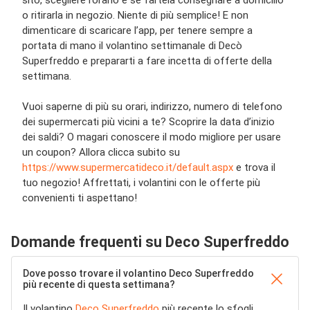
sito, scegliere l’orario e se fartela consegnare a domicilio
o ritirarla in negozio. Niente di più semplice! E non
dimenticare di scaricare l’app, per tenere sempre a
portata di mano il volantino settimanale di Decò
Superfreddo e prepararti a fare incetta di offerte della
settimana.
Vuoi saperne di più su orari, indirizzo, numero di telefono
dei supermercati più vicini a te? Scoprire la data d’inizio
dei saldi? O magari conoscere il modo migliore per usare
un coupon? Allora clicca subito su
https://www.supermercatideco.it/default.aspx
e trova il
tuo negozio! Affrettati, i volantini con le offerte più
convenienti ti aspettano!
Domande frequenti su Deco Superfreddo
Dove posso trovare il volantino Deco Superfreddo
più recente di questa settimana?
Il volantino
Deco Superfreddo
più recente lo sfogli