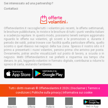
Sei interessato ad una partnership?
Contattaci
Offertevolantini.it raccoglie tutti i volantini più recenti, le offerte settimanali,
le brochure pubblicitarie, le riviste e le brochure di tutti i punti vendita italiani
a scadenza regolare. In questo modo, possiamo tenerti sempre aggiornato
riguardo le offerte sui volantini, gli sconti e le promozioni e, durante il
periodo dei saldi, potrai trovare con facilità quella particolare offerta, quello
sconto o quel ribasso nei negozi della tua zona. Spesso il nostro sito è il
primo a presentarti i nuovi volantini, persino prima che arrivino per posta.
Ovviamente, potrai anche visualizzarli sul posto di lavoro, a scuola o in
negozio. Metti Offertevolantini.it nei preferiti e risparmia sia tempo che
denaro. In più, leggendo volantini in formato digitale, contribuirai a ridurre lo
spreco di carta, aiutando l'ambiente.
Tutti i diritti riservati © Offertevolantini.it 2026 |
Disclaimer
|
Termini e
condizioni
|
Politiche sulla privacy
|
Informativa sui cookie
Vedi in App
Volantini
Offerte
Preferiti
Salvato