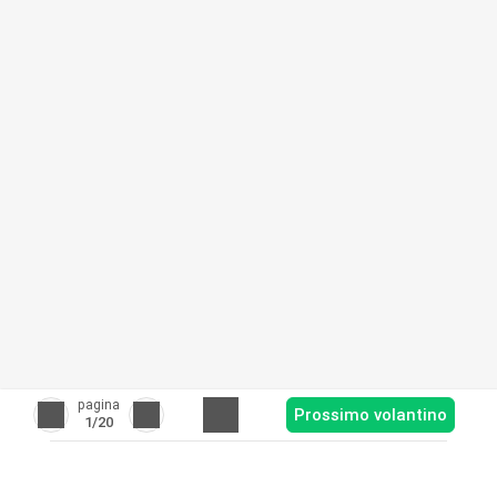
pagina
Prossimo volantino
1
/20