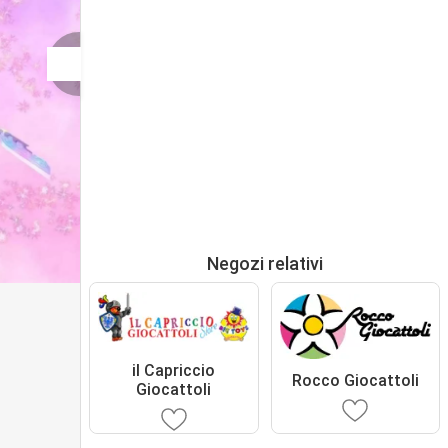
Negozi relativi
il Capriccio
Rocco Giocattoli
Giocattoli