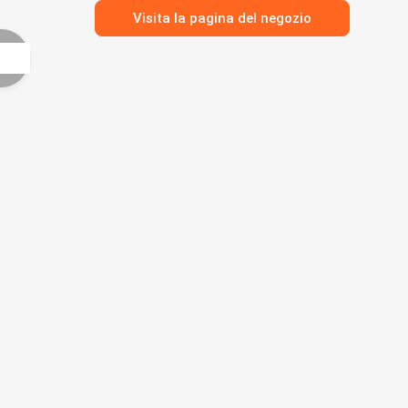
Visita la pagina del negozio