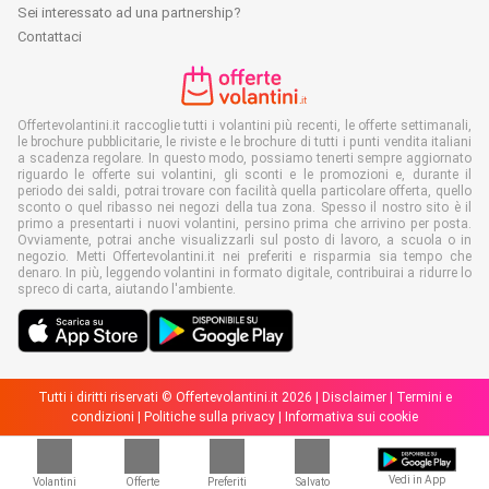
Sei interessato ad una partnership?
Contattaci
Offertevolantini.it raccoglie tutti i volantini più recenti, le offerte settimanali,
le brochure pubblicitarie, le riviste e le brochure di tutti i punti vendita italiani
a scadenza regolare. In questo modo, possiamo tenerti sempre aggiornato
riguardo le offerte sui volantini, gli sconti e le promozioni e, durante il
periodo dei saldi, potrai trovare con facilità quella particolare offerta, quello
sconto o quel ribasso nei negozi della tua zona. Spesso il nostro sito è il
primo a presentarti i nuovi volantini, persino prima che arrivino per posta.
Ovviamente, potrai anche visualizzarli sul posto di lavoro, a scuola o in
negozio. Metti Offertevolantini.it nei preferiti e risparmia sia tempo che
denaro. In più, leggendo volantini in formato digitale, contribuirai a ridurre lo
spreco di carta, aiutando l'ambiente.
Tutti i diritti riservati © Offertevolantini.it 2026 |
Disclaimer
|
Termini e
condizioni
|
Politiche sulla privacy
|
Informativa sui cookie
Vedi in App
Volantini
Offerte
Preferiti
Salvato