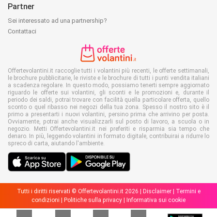
Partner
Sei interessato ad una partnership?
Contattaci
Offertevolantini.it raccoglie tutti i volantini più recenti, le offerte settimanali,
le brochure pubblicitarie, le riviste e le brochure di tutti i punti vendita italiani
a scadenza regolare. In questo modo, possiamo tenerti sempre aggiornato
riguardo le offerte sui volantini, gli sconti e le promozioni e, durante il
periodo dei saldi, potrai trovare con facilità quella particolare offerta, quello
sconto o quel ribasso nei negozi della tua zona. Spesso il nostro sito è il
primo a presentarti i nuovi volantini, persino prima che arrivino per posta.
Ovviamente, potrai anche visualizzarli sul posto di lavoro, a scuola o in
negozio. Metti Offertevolantini.it nei preferiti e risparmia sia tempo che
denaro. In più, leggendo volantini in formato digitale, contribuirai a ridurre lo
spreco di carta, aiutando l'ambiente.
Tutti i diritti riservati © Offertevolantini.it 2026 |
Disclaimer
|
Termini e
condizioni
|
Politiche sulla privacy
|
Informativa sui cookie